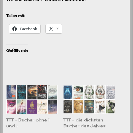
Teilen mit:
Facebook
X
Gefällt mir:
TTT – Bücher ohne I
TTT – die dicksten
und i
Bücher des Jahres