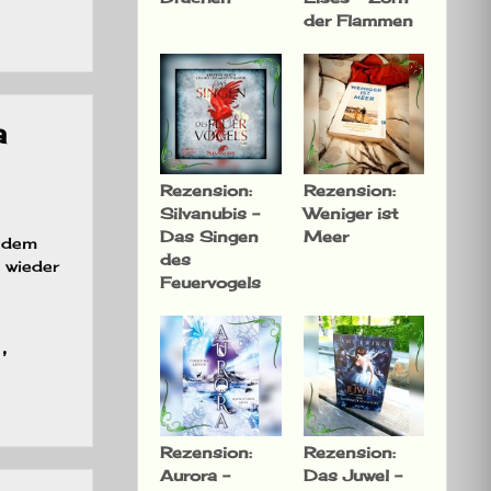
der Flammen
a
Rezension:
Rezension:
Silvanubis –
Weniger ist
Das Singen
Meer
t dem
des
 wieder
Feuervogels
,
sonntag–
Rezension:
Rezension:
Aurora –
Das Juwel –