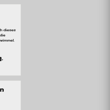
ch dieses
die
ewimmel.
,
n
tmachaktion]
erliebe
en