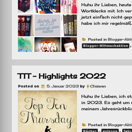
Huhu ihr Lieben, heu
Wortklecks mit. Ich ve
jetzt einfach nicht ge
habe ich mir regelmäßi
Posted in
Blogger-Akt
Blogger-Mittmachaktion
TTT – Highlights 2022
Posted on
5. Januar 2023
by
Chiawen
Huhu ihr Lieben, ich 
in 2023. Es geht um u
meinem Jahresrückblick
Posted in
Blogger-Akt
,
,
Bücher
gelesen
Jahr