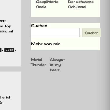
Gesplitterte
Der schwarze
Seele
Schlüssel
sst,
Suchen
eim Top
saisonal
Suchen
Mehr von mir:
,
,
n
Buch
Metal
Always-
Thunder
in-my-
heart
he ich
ür