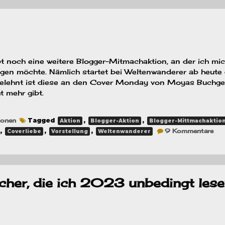
ohne
I
und
i
bt noch eine weitere Blogger-Mitmachaktion, an der ich mi
ligen möchte. Nämlich startet bei Weltenwanderer ab heute 
gelehnt ist diese an den Cover Monday von Moyas Buchg
t mehr gibt.
ionen
Tagged
,
,
Aktion
Blogger-Aktion
Blogger-Mittmachaktio
zu
,
,
,
9 Kommentare
Coverliebe
Vorstellung
Weltenwanderer
[Mi
Cov
her, die ich 2023 unbedingt les