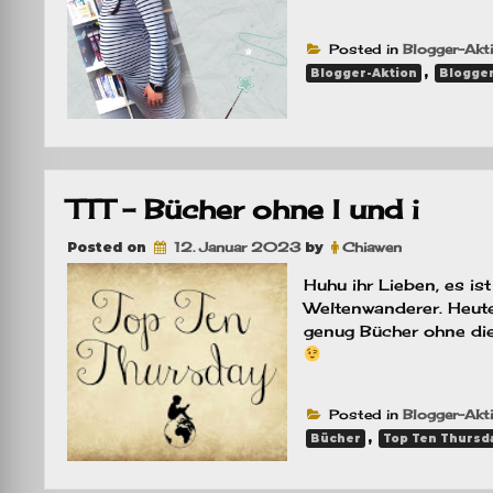
Posted in
Blogger-Akt
,
Blogger-Aktion
Blogger
TTT – Bücher ohne I und i
Posted on
12. Januar 2023
by
Chiawen
Huhu ihr Lieben, es i
Weltenwanderer. Heute 
genug Bücher ohne die
Posted in
Blogger-Akt
,
Bücher
Top Ten Thursd