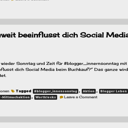
TTT
–
Reihen,
die
ich
starten
/
fortsetzten
eit beeinflusst dich Social Medi
möchte
möchte
st wieder Sonntag und Zeit für #blogger_innernsonntag mi
nflusst dich Social Media beim Buchkauf?” Das ganze wird
et.
ionen
Tagged
,
,
#blogger_innensonntag
Aktion
Blogger Leben
on
,
Leave a Comment
-Mittmachaktion
Wortklecks
#blogger_innen
Inwieweit
beeinflusst
dich
Social
Media
beim