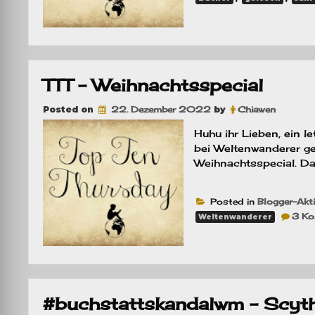
TTT – Weihnachtsspecial
Posted on
22. Dezember 2022
by
Chiawen
Huhu ihr Lieben, ein l
bei Weltenwanderer geh
Weihnachtsspecial. Da 
Posted in
Blogger-Akt
3 Ko
Weltenwanderer
#buchstattskandalwm – Scyth