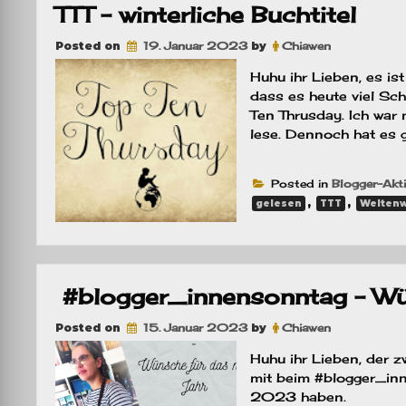
TTT – winterliche Buchtitel
Posted on
19. Januar 2023
by
Chiawen
Huhu ihr Lieben, es i
dass es heute viel Sch
Ten Thrusday. Ich war 
lese. Dennoch hat es g
Posted in
Blogger-Akt
,
,
gelesen
TTT
Welten
#blogger_innensonntag – Wü
Posted on
15. Januar 2023
by
Chiawen
Huhu ihr Lieben, der 
mit beim #blogger_inn
2023 haben.