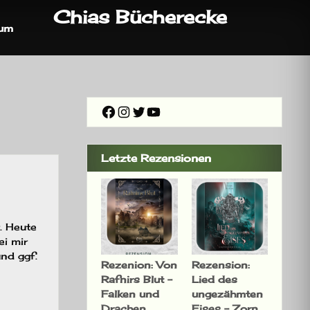
Chias Bücherecke
sum
Facebook
Instagram
Twitter
YouTube
Letzte Rezensionen
. Heute
ei mir
nd ggf.
Rezenion: Von
Rezension:
Rafnirs Blut –
Lied des
Falken und
ungezähmten
Drachen
Eises – Zorn