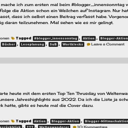
te mache ich zum ersten mal beim #blogger_innensonntag 
rfolge die Aktion schon ein Weilchen auf Instagram. Nur hat
passt, dass ich selbst einen Beitrag verfasst habe. Vorge
g daran teilzunehmen. Mal sehen wie es mir gelingt.
ionen
Tagged
,
,
#blogger_innensonntag
Aktion
Blogger-Aktion
o
,
,
,
,
Leave a Comment
Bücher
Leseplanung
SuB
Wortklecks
#
–
B
di
ic
2
u
l
m
starte heute mit dem ersten Top Ten Thrusday von Weltenw
nsere Jahreshighlights aus 2022. Da ich die Liste ja sch
 hatte, gibts es heute mal die Cover dazu.
ionen
Tagged
,
,
Aktion
Blogger-Aktion
Blogger-Mittmachaktio
zu
,
,
10 Kommentare
esrückblick
TTT
Weltenwanderer