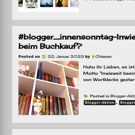
#blogger_innensonntag–Inwiew
beim Buchkauf?
Posted on
22. Januar 2023
by
Chiawen
Huhu ihr Lieben, es i
Motto “Inwieweit beei
von Wortklecks gestart
Posted in
Blogger-Akt
,
Blogger-Aktion
Blogger