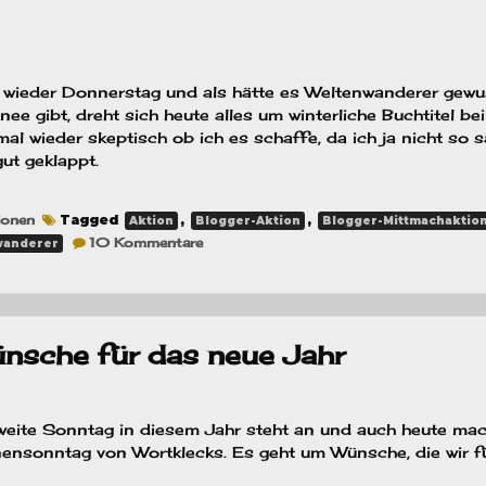
Buchkauf?
st wieder Donnerstag und als hätte es Weltenwanderer gewu
nee gibt, dreht sich heute alles um winterliche Buchtitel b
mal wieder skeptisch ob ich es schaffe, da ich ja nicht so 
ut geklappt.
ionen
Tagged
,
,
Aktion
Blogger-Aktion
Blogger-Mittmachaktio
zu
10 Kommentare
wanderer
TTT
–
winterliche
Buchtitel
nsche für das neue Jahr
zweite Sonntag in diesem Jahr steht an und auch heute mac
ensonntag von Wortklecks. Es geht um Wünsche, die wir f