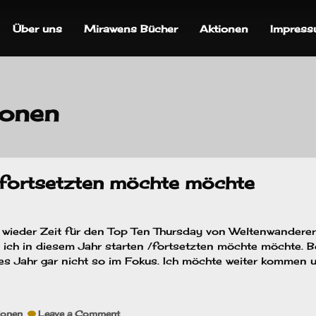
Über uns
Mirawens Bücher
Aktionen
Impres
ionen
 / fortsetzten möchte möchte
st wieder Zeit für den Top Ten Thursday von Weltenwanderer
 ich in diesem Jahr starten /fortsetzten möchte möchte. B
ses Jahr gar nicht so im Fokus. Ich möchte weiter kommen u
on
ionen
Leave a Comment