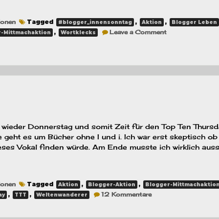
ionen
Tagged
,
,
#blogger_innensonntag
Aktion
Blogger Leben
on
,
Leave a Comment
-Mittmachaktion
Wortklecks
#blogger_innen
–
Wünsche
für
das
neue
Jahr
st wieder Donnerstag und somit Zeit für den Top Ten Thurs
geht es um Bücher ohne I und i. Ich war erst skeptisch ob
ses Vokal finden würde. Am Ende musste ich wirklich auss
ionen
Tagged
,
,
Aktion
Blogger-Aktion
Blogger-Mittmachaktio
zu
,
,
12 Kommentare
ay
TTT
Weltenwanderer
TTT
–
Bücher