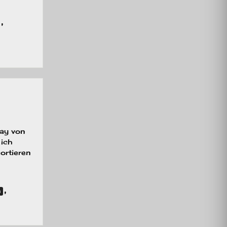
,
sonntag
day von
 ich
ortieren
,
n