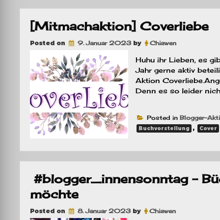
[Mitmachaktion] Coverliebe
Posted on
9. Januar 2023
by
Chiawen
Huhu ihr Lieben, es gi
Jahr gerne aktiv betei
Aktion Coverliebe.An
Denn es so leider nich
Posted in
Blogger-Akt
,
Buchvorstellung
Cover
#blogger_innensonntag – Büc
möchte
Posted on
8. Januar 2023
by
Chiawen