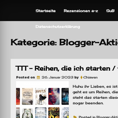
Skip
to
Startseite
Rezensionen a-z
SuB
content
Datenschutzerklärung
Kategorie:
Blogger-Akt
TTT – Reihen, die ich starten
Posted on
26. Januar 2023
by
Chiawen
Huhu ihr Lieben, es i
geht es um Reihen, die
steht das starten die
sogar beenden.
Posted in
Blogger-Akt