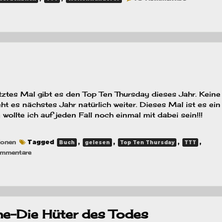
TTT
–
Highlights
2022
etztes Mal gibt es den Top Ten Thursday dieses Jahr. Kein
t es nächstes Jahr natürlich weiter. Dieses Mal ist es ein
wollte ich auf jeden Fall noch einmal mit dabei sein!!!
ionen
Tagged
,
,
,
,
Buch
gelesen
Top Ten Thursday
TTT
zu
mmentare
TTT
–
Weihnachtsspecial
e-Die Hüter des Todes