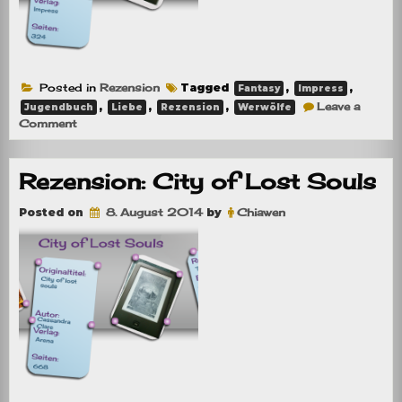
Posted in
Rezension
Tagged
,
,
Fantasy
Impress
,
,
,
Leave a
Jugendbuch
Liebe
Rezension
Werwölfe
on
Comment
Rezension:
Moonlit
Nights
Rezension: City of Lost Souls
2
Posted on
8. August 2014
by
Chiawen