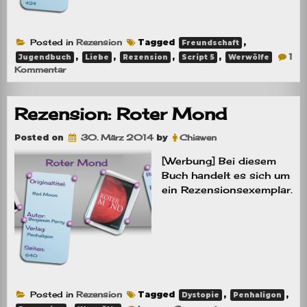
Posted in
Rezension
Tagged
,
Freundschaft
,
,
,
,
1
Jugendbuch
Liebe
Rezension
Script 5
Werwölfe
zu
Kommentar
Rezension:
Nach
dem
Rezension: Roter Mond
Sommer
Posted on
30. März 2014
by
Chiawen
[Werbung] Bei diesem
Buch handelt es sich um
ein Rezensionsexemplar.
Posted in
Rezension
Tagged
,
,
Dystopie
Penhaligon
on