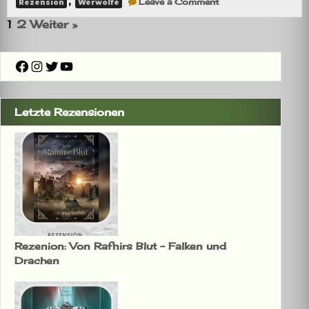
,
Leave a Comment
Rezension
Werwölfe
Rezension:
Roter
1
2
Weiter »
Mond
Facebook
Instagram
Twitter
YouTube
Letzte Rezensionen
Rezenion: Von Rafnirs Blut – Falken und
Drachen