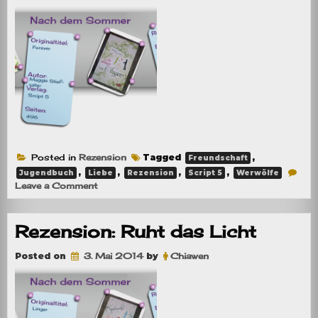
Posted in
Rezension
Tagged
,
Freundschaft
,
,
,
,
Jugendbuch
Liebe
Rezension
Script 5
Werwölfe
on
Leave a Comment
Rezension:
In
deinen
Rezension: Ruht das Licht
Augen
Posted on
3. Mai 2014
by
Chiawen