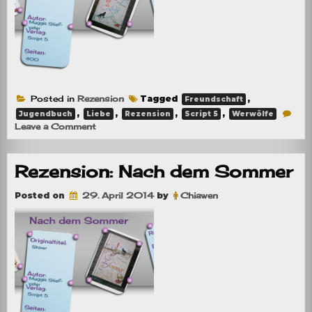
Posted in
Rezension
Tagged
,
Freundschaft
,
,
,
,
Jugendbuch
Liebe
Rezension
Script 5
Werwölfe
on
Leave a Comment
Rezension:
Ruht
das
Rezension: Nach dem Sommer
Licht
Posted on
29. April 2014
by
Chiawen