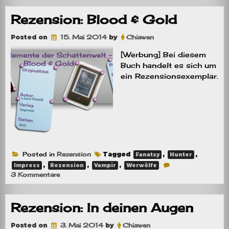
of
Fallen
Rezension: Blood & Gold
Angels
Posted on
15. Mai 2014
by
Chiawen
[Werbung] Bei diesem
Buch handelt es sich um
ein Rezensionsexemplar.
Posted in
Rezension
Tagged
,
,
Fanatsy
Hunter
,
,
,
Impress
Rezension
Vampir
Werwölfe
zu
3 Kommentare
Rezension:
Blood
&
Rezension: In deinen Augen
Gold
Posted on
3. Mai 2014
by
Chiawen