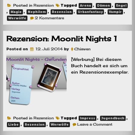
Posted in
Rezension
Tagged
,
,
Arena
Dämon
Engel
,
,
,
,
,
,
Magie
Nephilem
Rezension
Urbanfantasy
Vampir
zu
2 Kommentare
Werwölfe
Rezension:
City
of
Lost
Rezension: Moonlit Nights 1
Souls
Posted on
12. Juli 2014
by
Chiawen
[Werbung] Bei diesem
Buch handelt es sich um
ein Rezensionsexemplar.
Posted in
Rezension
Tagged
,
,
Impress
Jugendbuch
on
,
,
Leave a Comment
Liebe
Rezension
Werwölfe
Rezension:
Moonlit