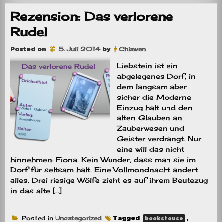
Nights
1
Rezension: Das verlorene
Rudel
Posted on
5. Juli 2014
by
Chiawen
Liebstein ist ein
abgelegenes Dorf, in
dem langsam aber
sicher die Moderne
Einzug hält und den
alten Glauben an
Zauberwesen und
Geister verdrängt. Nur
eine will das nicht
hinnehmen: Fiona. Kein Wunder, dass man sie im
Dorf für seltsam hält. Eine Vollmondnacht ändert
alles. Drei riesige Wölfe zieht es auf ihrem Beutezug
in das alte […]
Posted in
Uncategorized
Tagged
,
bookshouse