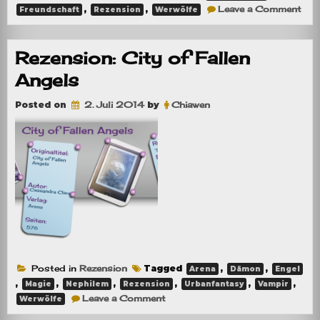
on
,
,
Leave a Comment
Freundschaft
Rezension
Werwölfe
Rez
Das
verl
Rud
Rezension: City of Fallen
Angels
Posted on
2. Juli 2014
by
Chiawen
Posted in
Rezension
Tagged
,
,
Arena
Dämon
Engel
,
,
,
,
,
,
Magie
Nephilem
Rezension
Urbanfantasy
Vampir
on
Leave a Comment
Werwölfe
Rezension:
City