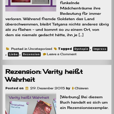
funkelnde
Mädchenträume ihre
Bedeutung für immer
verloren. Während fremde Soldaten das Land
überschwemmen, bleibt Tatyana nichts anderes übrig
als zu fliehen – und kommt so zu einem Ort, von
dem sie niemals gedacht hätte, ihn je […]
Posted in
Uncategorized
Tagged
,
Dystopie
Impress
on
,
,
Leave a Comment
Liebe
Rezension
Rezension:
Royal
–
Eine
Rezension: Verity heißt
Liebe
aus
Wahrheit
Samt
Posted on
29. Dezember 2015
by
Chiawen
[Werbung] Bei diesem
Buch handelt es sich um
ein Rezensionsexemplar.