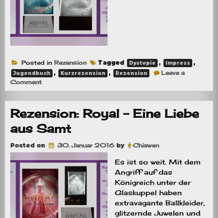
Posted in
Rezension
Tagged
,
,
Dystopie
Impress
,
,
Leave a
Jugendbuch
Kurzrezension
Rezension
on
Comment
Kurzrezension:
Royal
–
Rezension: Royal – Eine Liebe
Eine
Hochzeit
aus Samt
aus
Brokat
Posted on
30. Januar 2016
by
Chiawen
Es ist so weit. Mit dem
Angriff auf das
Königreich unter der
Glaskuppel haben
extravagante Ballkleider,
glitzernde Juwelen und