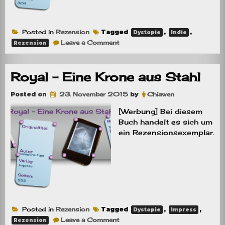
Posted in
Rezension
Tagged
,
,
Dystopie
Indie
on
Leave a Comment
Rezension
Rezension:
Closed
Hearts
–
Royal – Eine Krone aus Stahl
Gefährliche
Hoffnung
Posted on
23. November 2015
by
Chiawen
[Werbung] Bei diesem
Buch handelt es sich um
ein Rezensionsexemplar.
Posted in
Rezension
Tagged
,
,
Dystopie
Impress
on
Leave a Comment
Rezension