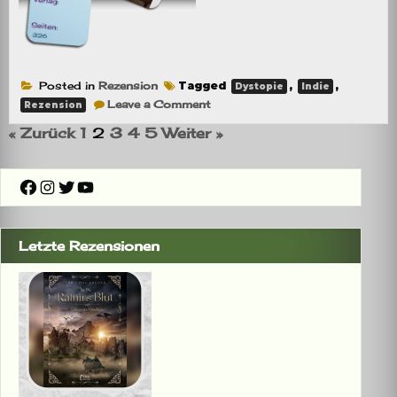
Posted in
Rezension
Tagged
,
,
Dystopie
Indie
on
Leave a Comment
Rezension
Rezension:
Open
« Zurück
1
2
3
4
5
Weiter »
Minds
–
Gefährliche
Gedanken
Facebook
Instagram
Twitter
YouTube
Letzte Rezensionen