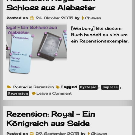
Schloss aus Alabaster
Posted on
24. Oktober 2015
by
Chiawen
[Werbung] Bei diesem
Buch handelt es sich um
ein Rezensionsexemplar.
Posted in
Rezension
Tagged
,
,
Dystopie
Impress
on
Leave a Comment
Rezension
Rezension:
Royal
–
Ein
Rezension: Royal – Ein
Schloss
aus
Königreich aus Seide
Alabaster
Posted on
29. September 2015
by
Chiawen