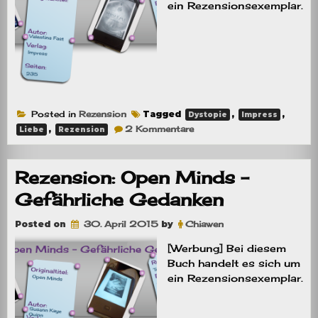
ein Rezensionsexemplar.
Posted in
Rezension
Tagged
,
,
Dystopie
Impress
zu
,
2 Kommentare
Liebe
Rezension
Rezension:
Royal
–
Ein
Rezension: Open Minds –
Leben
aus
Gefährliche Gedanken
Glas
Posted on
30. April 2015
by
Chiawen
[Werbung] Bei diesem
Buch handelt es sich um
ein Rezensionsexemplar.