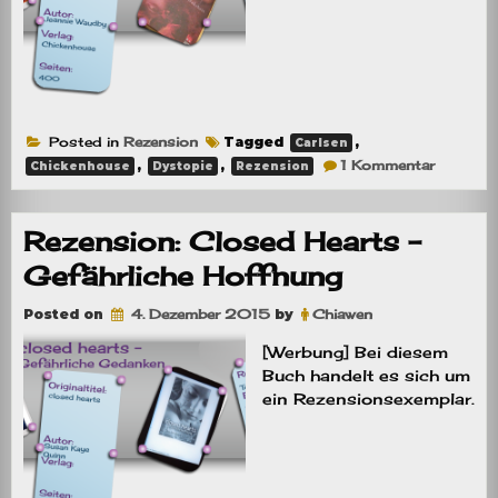
Posted in
Rezension
Tagged
,
Carlsen
zu
,
,
1 Kommentar
Chickenhouse
Dystopie
Rezension
Rezensio
Verity
heißt
Wahrheit
Rezension: Closed Hearts –
Gefährliche Hoffnung
Posted on
4. Dezember 2015
by
Chiawen
[Werbung] Bei diesem
Buch handelt es sich um
ein Rezensionsexemplar.