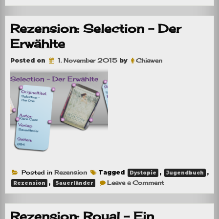
Royal
–
Eine
Krone
Rezension: Selection – Der
aus
Stahl
Erwählte
Posted on
1. November 2015
by
Chiawen
Posted in
Rezension
Tagged
,
,
Dystopie
Jugendbuch
on
,
Leave a Comment
Rezension
Sauerländer
Rezension:
Selection
–
Der
Rezension: Royal – Ein
Erwählte