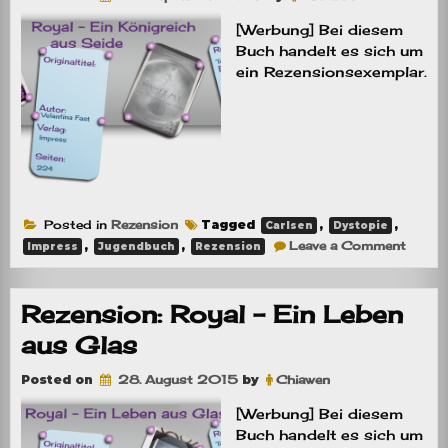
[Werbung] Bei diesem
Buch handelt es sich um
ein Rezensionsexemplar.
Posted in
Rezension
Tagged
,
,
Carlsen
Dystopie
on
,
,
Leave a Comment
Impress
Jugendbuch
Rezension
Rezens
Royal
–
Ein
Rezension: Royal – Ein Leben
Königr
aus
aus Glas
Seide
Posted on
28. August 2015
by
Chiawen
[Werbung] Bei diesem
Buch handelt es sich um