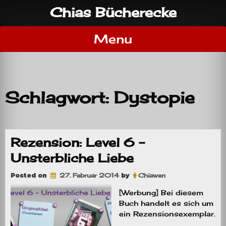
Skip
Chias Bücherecke
to
content
Menu
Schlagwort:
Dystopie
Rezension: Level 6 –
Unsterbliche Liebe
Posted on
27. Februar 2014
by
Chiawen
[Werbung] Bei diesem
Buch handelt es sich um
ein Rezensionsexemplar.