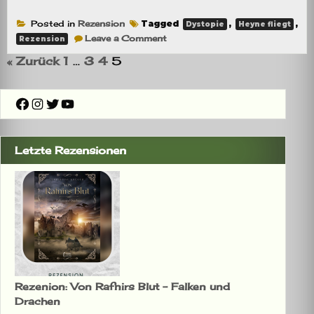
Posted in
Rezension
Tagged
,
,
Dystopie
Heyne fliegt
on
Leave a Comment
Rezension
Rezension:
Monument
« Zurück
1
…
3
4
5
14
Facebook
Instagram
Twitter
YouTube
Letzte Rezensionen
Rezenion: Von Rafnirs Blut – Falken und
Drachen