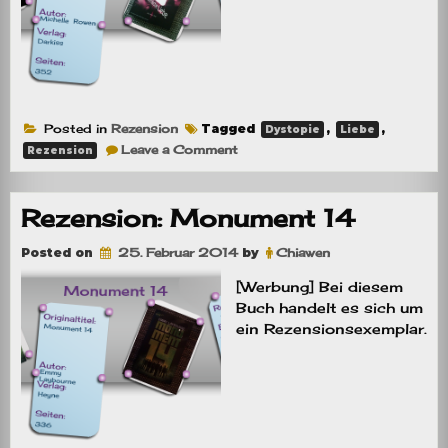
Posted in
Rezension
Tagged
,
,
Dystopie
Liebe
on
Leave a Comment
Rezension
Rezension:
Level
6
–
Rezension: Monument 14
Unsterbliche
Liebe
Posted on
25. Februar 2014
by
Chiawen
[Werbung] Bei diesem
Buch handelt es sich um
ein Rezensionsexemplar.