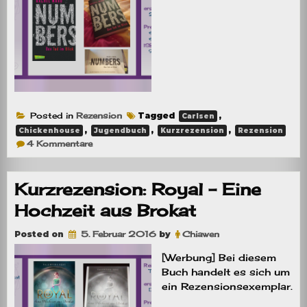
Posted in
Rezension
Tagged
,
Carlsen
,
,
,
Chickenhouse
Jugendbuch
Kurzrezension
Rezension
zu
4 Kommentare
Kurzrezension:
Numbers
–
Den
Kurzrezension: Royal – Eine
Tod
im
Hochzeit aus Brokat
Blick
Posted on
5. Februar 2016
by
Chiawen
[Werbung] Bei diesem
Buch handelt es sich um
ein Rezensionsexemplar.