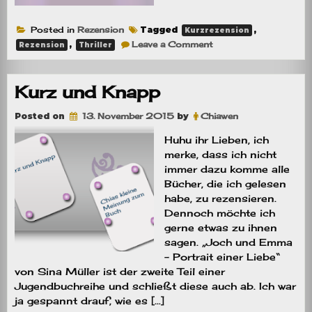
Posted in
Rezension
Tagged
,
Kurzrezension
on
,
Leave a Comment
Rezension
Thriller
Kurzrezension:
Nebelflut
Kurz und Knapp
Posted on
13. November 2015
by
Chiawen
Huhu ihr Lieben, ich
merke, dass ich nicht
immer dazu komme alle
Bücher, die ich gelesen
habe, zu rezensieren.
Dennoch möchte ich
gerne etwas zu ihnen
sagen. „Joch und Emma
– Portrait einer Liebe“
von Sina Müller ist der zweite Teil einer
Jugendbuchreihe und schließt diese auch ab. Ich war
ja gespannt drauf, wie es […]