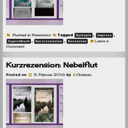
Posted in
Rezension
Tagged
,
,
Dystopie
Impress
,
,
Leave a
Jugendbuch
Kurzrezension
Rezension
on
Comment
Kurzrezension:
Royal
–
Kurzrezension: Nebelflut
Eine
Hochzeit
aus
Posted on
5. Februar 2016
by
Chiawen
Brokat