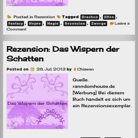
Posted in
Rezension
Tagged
,
,
Drachen
Elfen
,
,
,
,
Leave a
Fantasy
Heyne
Magie
Rezension
Zwerge
on
Comment
Rezension:
Drachenelfen
Rezension: Das Wispern der
Schatten
Posted on
28. Juli 2013
by
Chiawen
Quelle:
ranndomhouse.de
[Werbung] Bei diesem
Buch handelt es sich um
ein Rezensionsexemplar.