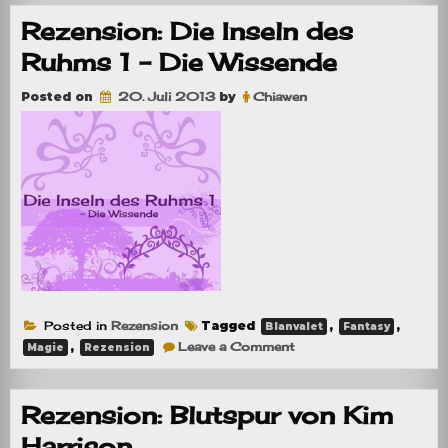
Inseln
des
Rezension: Die Inseln des
Ruhms
2
Ruhms 1 – Die Wissende
–
Der
Heiler
Posted on
20. Juli 2013
by
Chiawen
Posted in
Rezension
Tagged
,
,
Blanvalet
Fantasy
on
,
Leave a Comment
Magie
Rezension
Rezension:
Die
Inseln
des
Rezension: Blutspur von Kim
Ruhms
1
Harrison