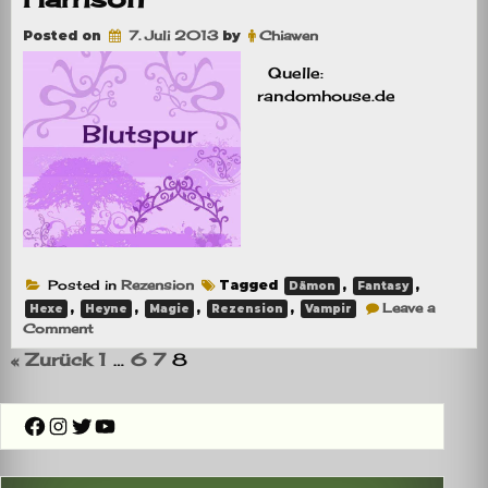
–
Die
Wissende
Posted on
7. Juli 2013
by
Chiawen
Quelle:
randomhouse.de
Posted in
Rezension
Tagged
,
,
Dämon
Fantasy
,
,
,
,
Leave a
Hexe
Heyne
Magie
Rezension
Vampir
on
Comment
Rezension:
« Zurück
1
…
6
7
8
Blutspur
von
Kim
Harrison
Facebook
Instagram
Twitter
YouTube