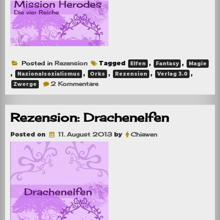
Posted in
Rezension
Tagged
,
,
Elfen
Fantasy
Magie
,
,
,
,
,
Nazionalsozialismus
Orks
Rezension
Verlag 3.0
zu
2 Kommentare
Zwerge
Rezension:
Mission
Herodes
–
Rezension: Drachenelfen
Die
vier
Reiche
Posted on
11. August 2013
by
Chiawen