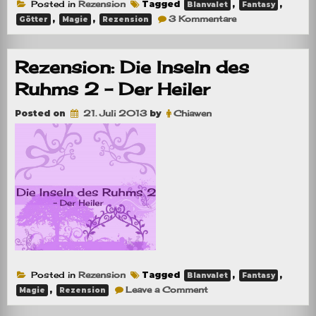
Posted in
Rezension
Tagged
,
,
Blanvalet
Fantasy
zu
,
,
3 Kommentare
Götter
Magie
Rezension
Rezension:
Das
Wispern
der
Rezension: Die Inseln des
Schatten
Ruhms 2 – Der Heiler
Posted on
21. Juli 2013
by
Chiawen
Posted in
Rezension
Tagged
,
,
Blanvalet
Fantasy
on
,
Leave a Comment
Magie
Rezension
Rezension:
Die