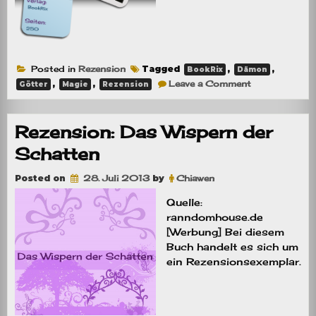
Posted in
Rezension
Tagged
,
,
BookRix
Dämon
on
,
,
Leave a Comment
Götter
Magie
Rezension
Rezension:
Alantua
Rezension: Das Wispern der
Schatten
Posted on
28. Juli 2013
by
Chiawen
Quelle:
ranndomhouse.de
[Werbung] Bei diesem
Buch handelt es sich um
ein Rezensionsexemplar.