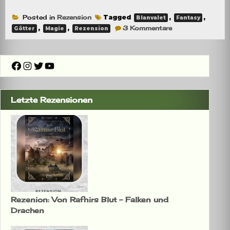
Posted in
Rezension
Tagged
,
,
Blanvalet
Fantasy
zu
,
,
3 Kommentare
Götter
Magie
Rezension
Rezension:
Das
Wispern
der
Facebook
Instagram
Twitter
YouTube
Schatten
Letzte Rezensionen
Rezenion: Von Rafnirs Blut – Falken und
Drachen