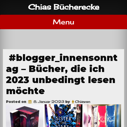
Skip
Chias Bücherecke
to
content
Menu
#blogger_innensonnt
ag – Bücher, die ich
2023 unbedingt lesen
möchte
Posted on
8. Januar 2023
by
Chiawen