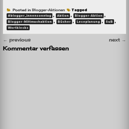
Posted in
Blogger-Aktionen
Tagged
,
,
,
#blogger_innensonntag
Aktion
Blogger-Aktion
,
,
,
,
Blogger-Mittmachaktion
Bücher
Leseplanung
SuB
Wortklecks
←
previous
next
→
Kommentar verfassen