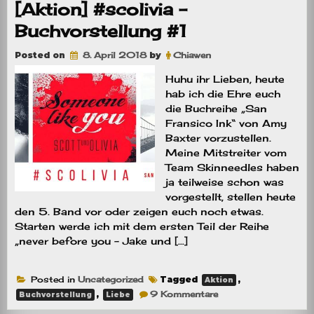
Buchvorstellung
[Aktion] #scolivia –
#2
Buchvorstellung #1
Posted on
8. April 2018
by
Chiawen
Huhu ihr Lieben, heute
hab ich die Ehre euch
die Buchreihe „San
Fransico Ink“ von Amy
Baxter vorzustellen.
Meine Mitstreiter vom
Team Skinneedles haben
ja teilweise schon was
vorgestellt, stellen heute
den 5. Band vor oder zeigen euch noch etwas.
Starten werde ich mit dem ersten Teil der Reihe
„never before you – Jake und […]
Posted in
Uncategorized
Tagged
,
Aktion
zu
,
9 Kommentare
Buchvorstellung
Liebe
[Aktion]
#scolivia