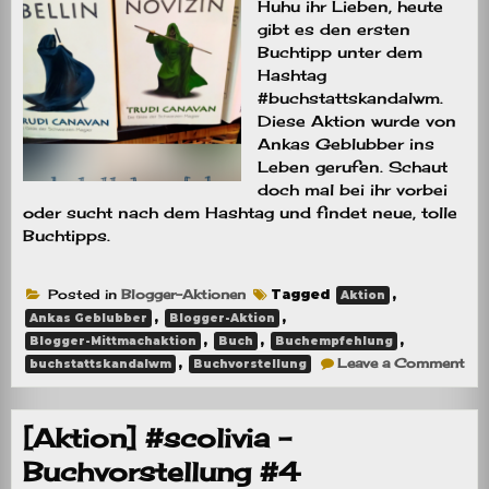
Huhu ihr Lieben, heute
gibt es den ersten
Buchtipp unter dem
Hashtag
#buchstattskandalwm.
Diese Aktion wurde von
Ankas Geblubber ins
Leben gerufen. Schaut
doch mal bei ihr vorbei
oder sucht nach dem Hashtag und findet neue, tolle
Buchtipps.
Posted in
Blogger-Aktionen
Tagged
,
Aktion
,
,
Ankas Geblubber
Blogger-Aktion
,
,
,
Blogger-Mittmachaktion
Buch
Buchempfehlung
on
,
Leave a Comment
buchstattskandalwm
Buchvorstellung
#bu
–
Die
Reb
[Aktion] #scolivia –
Buchvorstellung #4