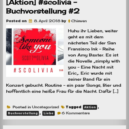
[Aktion] #scolivia –
#3
Buchvorstellung #2
Posted on
8. April 2018
by
Chiawen
Huhu ihr Lieben, weiter
geht es mit dem
nächsten Teil der San
Fransisco Ink – Reihe
von Amy Baxter. Es ist
die Novelle „simply with
you – Eine Nacht mit
Eric„. Eric wurde mit
seiner Band für ein
Konzert gebucht. Routine – ein paar Songs, Bier und
hoffentlich eine heiße Frau für die Nacht. Dafür […]
Posted in
Uncategorized
Tagged
,
Aktion
zu
,
6 Kommentare
Buchvorstellung
Liebe
[Aktion]
#scolivia
–