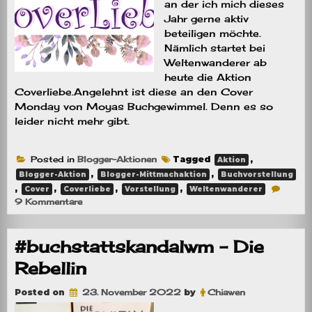
an der ich mich dieses
Jahr gerne aktiv
beteiligen möchte.
Nämlich startet bei
Weltenwanderer ab
heute die Aktion
Coverliebe.Angelehnt ist diese an den Cover
Monday von Moyas Buchgewimmel. Denn es so
leider nicht mehr gibt.
Posted in
Blogger-Aktionen
Tagged
,
Aktion
,
,
Blogger-Aktion
Blogger-Mittmachaktion
Buchvorstellung
,
,
,
,
Cover
Coverliebe
Vorstellung
Weltenwanderer
zu
9 Kommentare
[Mitmachaktion]
Coverliebe
#buchstattskandalwm – Die
Rebellin
Posted on
23. November 2022
by
Chiawen