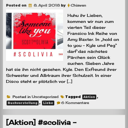
Posted on
8. April 2018
by
Chiawen
Huhu ihr Lieben,
kommen wir nun zum
vierten Teil dieser
Fransico Ink Reihe von
Amy Baxter. In „hold on
to you – Kyle und Peg“
darf das nächstes
Pärchen sein Glück
suchen. Sieben Jahre
hat sie ihn nicht gesehen. Kyle. Den Exfreund ihrer
Schwester und Albtraum ihrer Schulzeit. In einer
Disco steht er plötzlich vor […]
Posted in
Uncategorized
Tagged
,
Aktion
zu
,
6 Kommentare
Buchvorstellung
Liebe
[Aktion]
#scolivia
–
Buchvorstellung
[Aktion] #scolivia –
#4