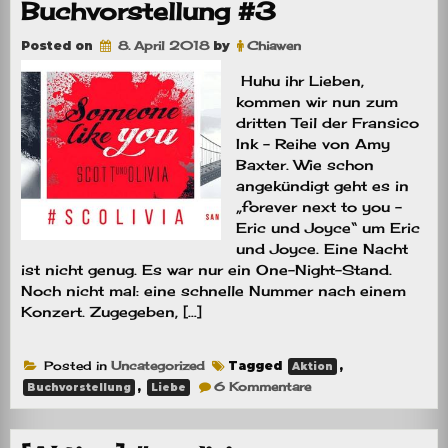
Buchvorstellung #3
Posted on
8. April 2018
by
Chiawen
Huhu ihr Lieben,
kommen wir nun zum
dritten Teil der Fransico
Ink – Reihe von Amy
Baxter. Wie schon
angekündigt geht es in
„forever next to you –
Eric und Joyce“ um Eric
und Joyce. Eine Nacht
ist nicht genug. Es war nur ein One-Night-Stand.
Noch nicht mal: eine schnelle Nummer nach einem
Konzert. Zugegeben, […]
Posted in
Uncategorized
Tagged
,
Aktion
zu
,
6 Kommentare
Buchvorstellung
Liebe
[Aktion]
#scolivia
–
Buchvorstellung