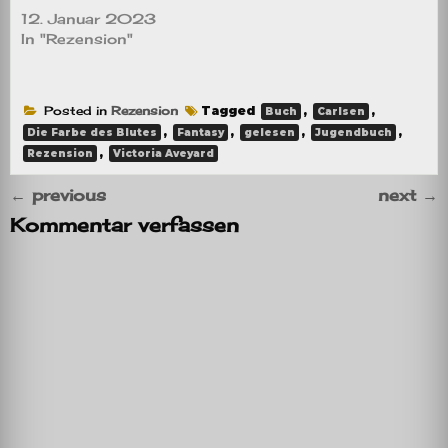
12. Januar 2023
In "Rezension"
Posted in
Rezension
Tagged
,
,
Buch
Carlsen
,
,
,
,
Die Farbe des Blutes
Fantasy
gelesen
Jugendbuch
,
Rezension
Victoria Aveyard
←
previous
next
→
Kommentar verfassen