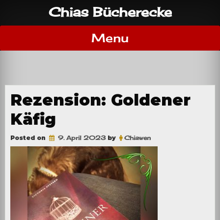
Skip
Chias Bücherecke
to
content
Menu
Rezension: Goldener
Käfig
Posted on
9. April 2023
by
Chiawen