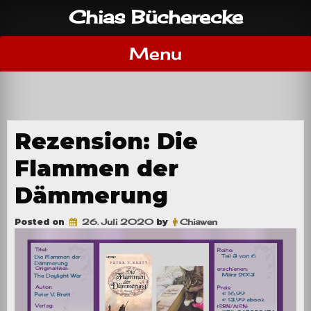
Skip
Chias Bücherecke
to
content
Menu
Rezension: Die
Flammen der
Dämmerung
Posted on
26. Juli 2020
by
Chiawen