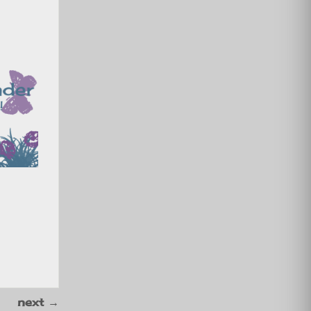
next
→