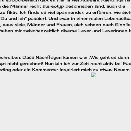
h die Männer recht stereotyp beschrieben sind, auch die
 fiktiv. Ich finde es viel spannender, zu erfahren, wie sic
u und Ich“ passiert. Und zwar in einer realen Lebenssitua
 dass viele, Männer und Frauen, sich sehnen nach Sinnlich
 haben mir zwischenzeitlich diverse Leser und Leserinnen b
h schreiben. Dass Nachfragen kamen wie: „Wie geht es denn 
pt nicht gerechnet! Nun bin ich zur Zeit recht aktiv bei Fa
Posting oder ein Kommentar inspiriert mich zu etwas Neuem 