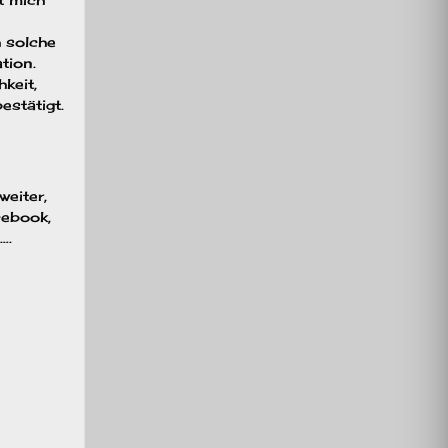
h solche
tion.
keit,
estätigt.
weiter,
cebook,
….