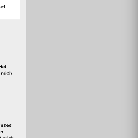
det
iel
 mich
ieses
en
t mich