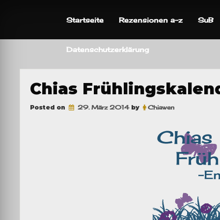
Skip
to
Startseite
Rezensionen a-z
SuB
content
Datenschutzerklärung
Chias Frühlingskalen
Posted on
29. März 2014
by
Chiawen