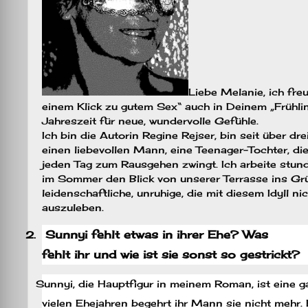
Liebe Melanie, ich fr
einem Klick zu gutem Sex“ auch in Deinem „Frühlings
Jahreszeit für neue, wundervolle Gefühle.
Ich bin die Autorin Regine Rejser, bin seit über d
einen liebevollen Mann, eine Teenager-Tochter, di
jeden Tag zum Rausgehen zwingt. Ich arbeite stu
im Sommer den Blick von unserer Terrasse ins Grün
leidenschaftliche, unruhige, die mit diesem Idyll n
auszuleben.
Sunnyi fehlt etwas in ihrer Ehe? Was
2.
fehlt ihr und wie ist sie sonst so gestrickt?
Sunnyi, die Hauptfigur in meinem Roman, ist eine gan
vielen Ehejahren begehrt ihr Mann sie nicht mehr. E