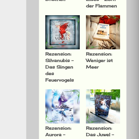
der Flammen
Rezension:
Rezension:
Silvanubis –
Weniger ist
Das Singen
Meer
des
Feuervogels
Rezension:
Rezension:
Aurora –
Das Juwel –