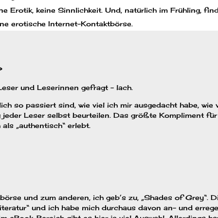
 Erotik, keine Sinnlichkeit. Und, natürlich im Frühling, fin
ine erotische Internet-Kontaktbörse.
?
Leser und Leserinnen gefragt – lach.
 so passiert sind, wie viel ich mir ausgedacht habe, wie v
g jeder Leser selbst beurteilen. Das größte Kompliment für
als „authentisch“ erlebt.
börse und zum anderen, ich geb’s zu, „Shades of Grey“. D
iteratur“ und ich habe mich durchaus davon an- und erreg
m eBook-Bereich gibt es hier ja viel Auswahl. Allerdings ha