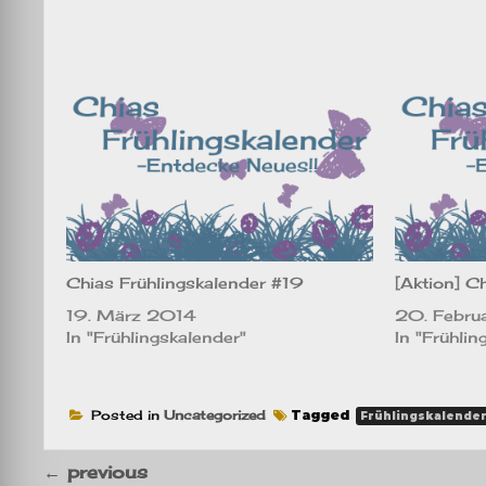
Chias Frühlingskalender #19
[Aktion] C
19. März 2014
20. Febru
In "Frühlingskalender"
In "Frühlin
Posted in
Uncategorized
Tagged
Frühlingskalende
←
previous