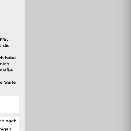
 Mit
a die
Ich habe
mich
enieße
se Seite
och nach
inigen