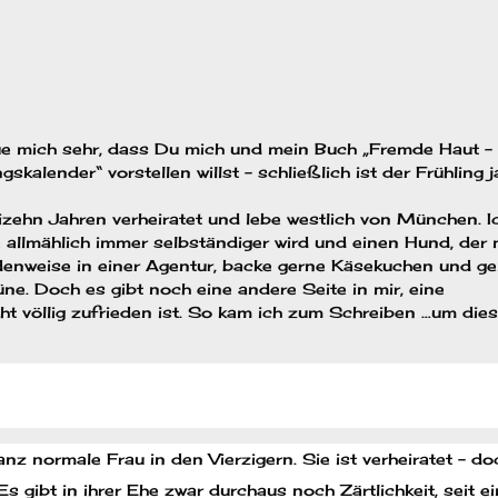
eue mich sehr, dass Du mich und mein Buch „Fremde Haut –
kalender“ vorstellen willst – schließlich ist der Frühling j
reizehn Jahren verheiratet und lebe westlich von München. 
e allmählich immer selbständiger wird und einen Hund, der 
ndenweise in einer Agentur, backe gerne Käsekuchen und g
e. Doch es gibt noch eine andere Seite in mir, eine
icht völlig zufrieden ist. So kam ich zum Schreiben …um die
z normale Frau in den Vierzigern. Sie ist verheiratet – d
s gibt in ihrer Ehe zwar durchaus noch Zärtlichkeit, seit e