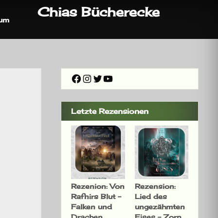
Chias Bücherecke
sum
Facebook
Instagram
Twitter
YouTube
Letzte Rezensionen
Rezenion: Von
Rezension:
Rafnirs Blut –
Lied des
Falken und
ungezähmten
Drachen
Eises – Zorn