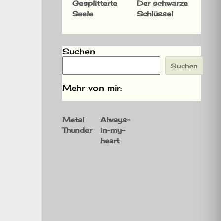
Gesplitterte
Der schwarze
Seele
Schlüssel
Suchen
Suchen
Mehr von mir:
Metal
Always-
Thunder
in-my-
heart