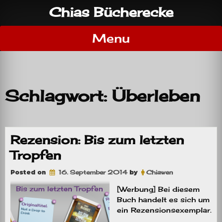
Skip
Chias Bücherecke
to
content
Menu
Schlagwort:
Überleben
Rezension: Bis zum letzten
Tropfen
Posted on
16. September 2014
by
Chiawen
[Werbung] Bei diesem
Buch handelt es sich um
ein Rezensionsexemplar.