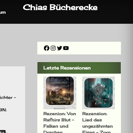
Chias Bücherecke
sum
Facebook
Instagram
Twitter
YouTube
Letzte Rezensionen
ichter –
BN:
Rezenion: Von
Rezension:
Rafnirs Blut –
Lied des
Falken und
ungezähmten
Drachen
Eises – Zorn
,
pke