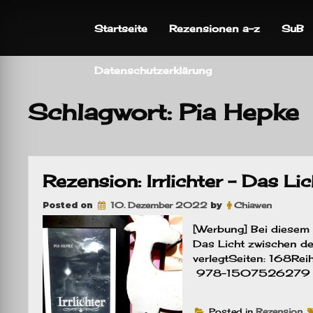
Skip
to
Startseite
Rezensionen a-z
SuB
content
Datenschutzerklärung
Schlagwort:
Pia Hepke
Rezension: Irrlichter – Das L
Posted on
10. Dezember 2022
by
Chiawen
[Werbung] Bei diesem B
Das Licht zwischen den
verlegtSeiten: 168Rei
978-1507526279
Posted in
Rezension