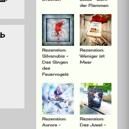
der Flammen
ub
Rezension:
Rezension:
Silvanubis –
Weniger ist
Das Singen
Meer
des
Feuervogels
Rezension:
Rezension:
Aurora –
Das Juwel –