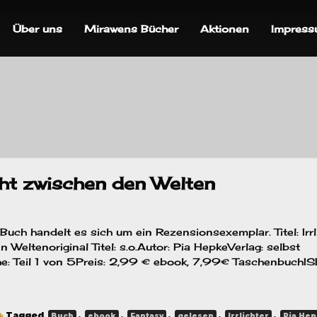
Über uns
Mirawens Bücher
Aktionen
Impres
icht zwischen den Welten
uch handelt es sich um ein Rezensionsexemplar. Titel: Irrl
 Weltenoriginal Titel: s.o.Autor: Pia HepkeVerlag: selbst
he: Teil 1 von 5Preis: 2,99 € ebook, 7,99€ TaschenbuchIS
Tagged
,
,
,
,
,
Buch
ebook
Fantasy
gelesen
Irrlichter
Pia He