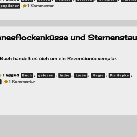
zu
1 Kommentar
fpuplisher
Rezension:
Irrlichter
–
Das
Licht
zwischen
hneeflockenküsse und Sternensta
den
Welten
Buch handelt es sich um ein Rezensionsexemplar.
Tagged
,
,
,
,
,
,
Buch
gelesen
Indie
Liebe
Magie
Pia Hepke
zu
1 Kommentar
e
Rezension:
Wintermagie
–
Schneeflockenküsse
und
Sternenstaub