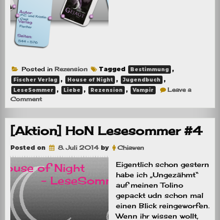
Posted in
Rezension
Tagged
,
Bestimmung
,
,
,
Fischer Verlag
House of Night
Jugendbuch
,
,
,
Leave a
LeseSommer
Liebe
Rezension
Vampir
on
Comment
Rezension:
Ungezähmt
+
[Aktion] HoN Lesesommer #4
Gejagt
Posted on
8. Juli 2014
by
Chiawen
Eigentlich schon gestern
habe ich „Ungezähmt“
auf meinen Tolino
gepackt udn schon mal
einen Blick reingeworfen.
Wenn ihr wissen wollt,