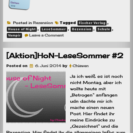
Posted in
Rezension
Tagged
,
Fischer Verlag
,
,
,
,
House of Night
LeseSommer
Rezension
Schule
on
Leave a Comment
Vampir
Rezension:
Betrogen
[Aktion]HoN-LeseSommer #2
Posted on
6. Juni 2014
by
Chiawen
Ja ich weiß es ist noch
nicht Montag, aber ich
wollte heute mit
„Betrogen“ anfangen
udn dachte mir ich
mache einen neuen
Post. Hier findet ihr
meine Eindrücke zu
„Gezeichnet“ und die
Rezension. Hier findet ihr die allgemeinen Infos zum