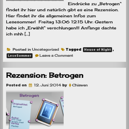
Eindrücke zu „Betrogen“
findet ihr hier und natürlich gibt es eine Rezension.
Hier findet ihr die allgemeinen Infos zum
Lesesommer! Freitag 13.06 12:15 Uhr: Gestern
habe ich „Erwählt“ verschlungen!!! Anfangs dachte
ich mhh […]
Posted in
Uncategorized
Tagged
,
House of Night
on
Leave a Comment
LeseSommer
[Aktion]
HoN
Lesesommer
#3
Rezension: Betrogen
Posted on
12. Juni 2014
by
Chiawen