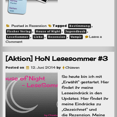
Posted in
Rezension
Tagged
,
Bestimmung
,
,
,
Fischer Verlag
House of Night
Jugendbuch
,
,
,
Leave a
LeseSommer
Liebe
Rezension
Vampir
on
Comment
Rezension:
Erwählt
[Aktion] HoN Lesesommer #3
Posted on
12. Juni 2014
by
Chiawen
So heute bin ich mit
„Erwählt“ gestartet. Hier
findet ihr meine
Leseeindrück in den
Updates. Hier findet ihr
meine Eindrücke zu
„Gezeichnet“ und
die Rezension. Meine