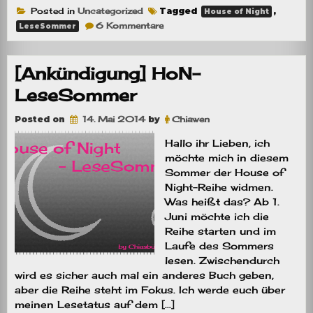
Posted in
Uncategorized
Tagged
,
House of Night
zu
6 Kommentare
LeseSommer
[Aktion]HoN-
LeseSommer
[Ankündigung] HoN-
LeseSommer
Posted on
14. Mai 2014
by
Chiawen
Hallo ihr Lieben, ich
möchte mich in diesem
Sommer der House of
Night-Reihe widmen.
Was heißt das? Ab 1.
Juni möchte ich die
Reihe starten und im
Laufe des Sommers
lesen. Zwischendurch
wird es sicher auch mal ein anderes Buch geben,
aber die Reihe steht im Fokus. Ich werde euch über
meinen Lesetatus auf dem […]