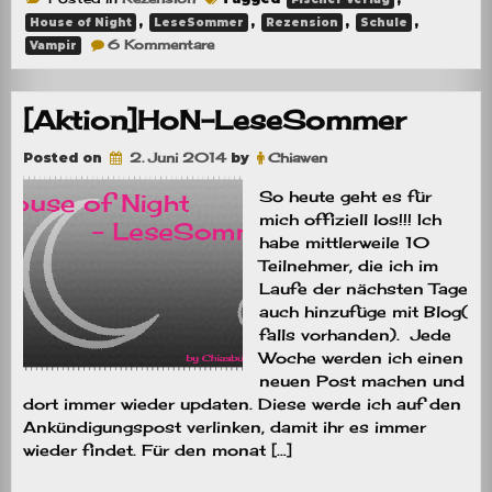
,
,
,
,
House of Night
LeseSommer
Rezension
Schule
zu
6 Kommentare
Vampir
Rezension:
Gezeichnet
[Aktion]HoN-LeseSommer
Posted on
2. Juni 2014
by
Chiawen
So heute geht es für
mich offiziell los!!! Ich
habe mittlerweile 10
Teilnehmer, die ich im
Laufe der nächsten Tage
auch hinzufüge mit Blog(
falls vorhanden). Jede
Woche werden ich einen
neuen Post machen und
dort immer wieder updaten. Diese werde ich auf den
Ankündigungspost verlinken, damit ihr es immer
wieder findet. Für den monat […]