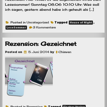
Lesesommer! Sonntag 08.06 10:10 Uhr: Was soll
ich sagen, gestern abend habe ich geheult als […]
Posted in
Uncategorized
Tagged
,
House of Night
zu
3 Kommentare
LeseSommer
[Aktion]HoN-
LeseSommer
#2
Rezension: Gezeichnet
Posted on
5. Juni 2014
by
Chiawen
Posted in
Rezension
Tagged
,
Fischer Verlag