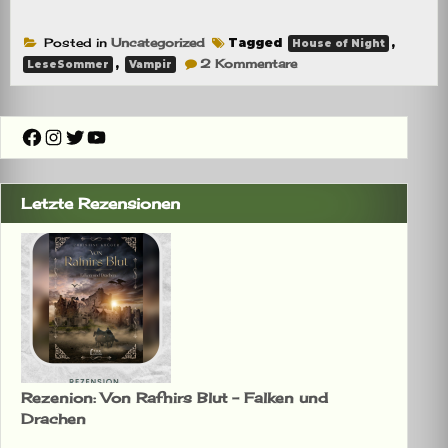
Posted in
Uncategorized
Tagged
,
House of Night
zu
,
2 Kommentare
LeseSommer
Vampir
[Ankündigung]
HoN-
LeseSommer
Facebook
Instagram
Twitter
YouTube
Letzte Rezensionen
Rezenion: Von Rafnirs Blut – Falken und
Drachen