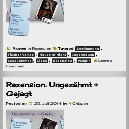
Posted in
Rezension
Tagged
,
Bestimmung
,
,
,
Fischer Verlag
House of Night
Jugendbuch
,
,
,
Leave a
LeseSommer
Liebe
Rezension
Vampir
on
Comment
Rezension:
Versucht
+
Rezension: Ungezähmt +
Verbrannt
Gejagt
Posted on
25. Juli 2014
by
Chiawen