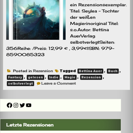
ein Rezensionsexemplar.
Titel: Seylea – Tochter
der weißen
Magierinoriginal Titel:
s.o.Autor: Bettina
AuerVerlag:
selbstverlegtSeiten:
356Reihe: /Preis: 12,99 € , 3,99€ISBN: 979-
8590085323
Posted in
Rezension
Tagged
,
,
Bettina Auer
Buch
,
,
,
,
,
Fantasy
gelesen
Indie
Magie
Rezension
on
Leave a Comment
selbstverlegt
Rezension:
Seylea
–
Tochter
Facebook
Instagram
Twitter
YouTube
der
weißen
Magierin
Letzte Rezensionen