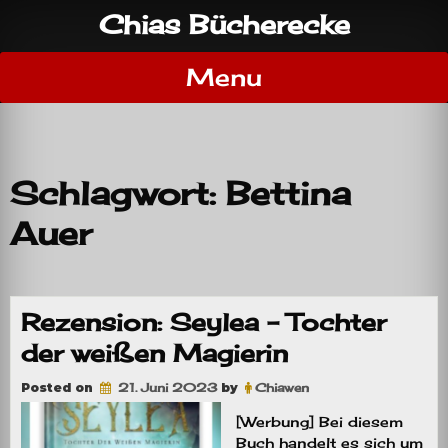
Skip
Chias Bücherecke
to
content
Menu
Schlagwort:
Bettina
Auer
Rezension: Seylea – Tochter
der weißen Magierin
Posted on
21. Juni 2023
by
Chiawen
[Werbung] Bei diesem
Buch handelt es sich um