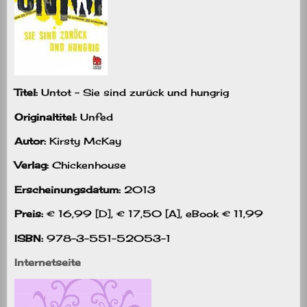
Titel:
Untot – Sie sind zurück und hungrig
Originaltitel:
Unfed
Autor:
Kirsty McKay
Verlag:
Chickenhouse
Erscheinungsdatum:
2013
Preis:
€ 16,99 [D], € 17,50 [A], eBook € 11,99
ISBN:
978-3-551-52053-1
Internetseite