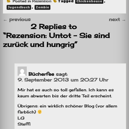
Posted in
Rezension
Tagged
,
Chickenhouse
,
Jugendbuch
Zombie
←
previous
next
→
2 Replies to
“Rezension: Untot – Sie sind
zurück und hungrig”
Bücherfee
sagt:
9. September 2013 um 20:27 Uhr
Mir hat es auch so toll gefallen. Ich kann es
kaum abwarten bis der dritte Teil erscheint.
Übrigens: ein wirklich schöner Blog (vor allem
farblich)
LG
Steffi