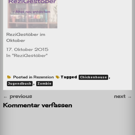
ReziGestöber im
Oktober
17. Oktober 2015
In "ReziGestöber"
Posted in
Rezension
Tagged
,
Chickenhouse
,
Jugendbuch
Zombie
←
previous
next
→
Kommentar verfassen