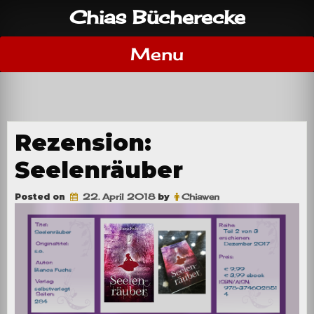
Skip
Chias Bücherecke
to
content
Menu
Rezension:
Seelenräuber
Posted on
22. April 2018
by
Chiawen