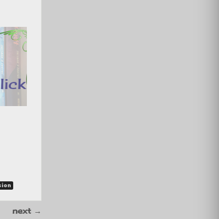
sion
next
→