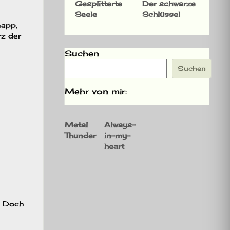
Gesplitterte
Der schwarze
Seele
Schlüssel
napp,
rz der
Suchen
Suchen
Mehr von mir:
Metal
Always-
Thunder
in-my-
heart
. Doch