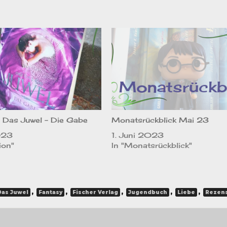
 Das Juwel – Die Gabe
Monatsrückblick Mai 23
023
1. Juni 2023
ion"
In "Monatsrückblick"
,
,
,
,
,
Das Juwel
Fantasy
Fischer Verlag
Jugendbuch
Liebe
Rezen