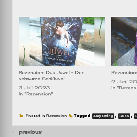
Rezension: Das Juwel – Der
Rezension:
schwarze Schlüssel
9. Juni 2
3. Juli 2023
In "Rezens
In "Rezension"
Posted in
Rezension
Tagged
,
,
Amy Ewing
Buch
←
previous