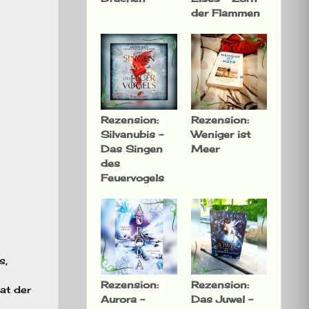
der Flammen
Rezension:
Rezension:
Silvanubis –
Weniger ist
Das Singen
Meer
des
Feuervogels
s,
Rezension:
Rezension:
at der
Aurora –
Das Juwel –