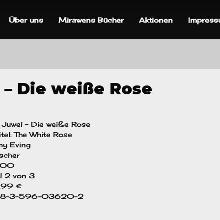
Über uns
Mirawens Bücher
Aktionen
Impres
 – Die weiße Rose
s Juwel – Die weiße Rose
Titel: The White Rose
my Eving
ischer
 400
il 2 von 3
0,99 €
978-3-596-03620-2