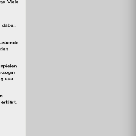
e. Viele
 dabei,
 Lesende
rden
spielen
erzogin
ng aus
en
erklärt.