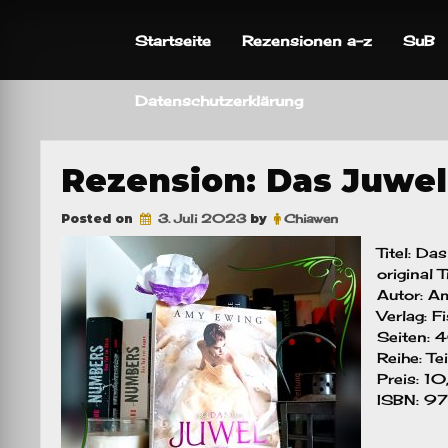
Skip
to
Startseite
Rezensionen a-z
SuB
content
Datenschutzerklärung
Rezension: Das Juwel
Posted on
3. Juli 2023
by
Chiawen
Titel: Da
original 
Autor: A
Verlag: F
Seiten:
Reihe: Te
Preis: 1
ISBN: 