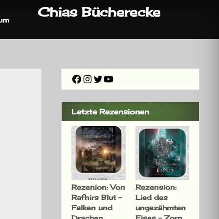
Chias Bücherecke
sum
Facebook
Instagram
Twitter
YouTube
Letzte Rezensionen
Rezenion: Von
Rezension:
Rafnirs Blut –
Lied des
Falken und
ungezähmten
Drachen
Eises – Zorn