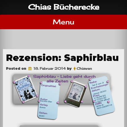
Skip
Chias Bücherecke
to
content
Menu
Rezension: Saphirblau
Posted on
18. Februar 2014
by
Chiawen