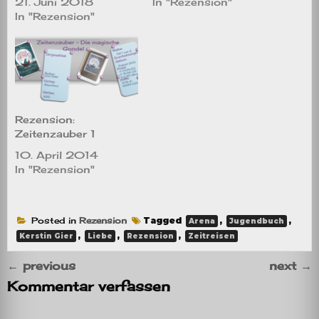
21. Juni 2018
In "Rezension"
In "Rezension"
Rezension:
Zeitenzauber 1
10. April 2014
In "Rezension"
Posted in
Rezension
Tagged
,
,
Arena
Jugendbuch
,
,
,
Kerstin Gier
Liebe
Rezension
Zeitreisen
←
previous
next
→
Kommentar verfassen