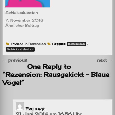
Schicksalsboten
7. November 2013
Ähnlicher Beitrag
Posted in
Rezension
Tagged
,
Rezension
Schicksalsboten
←
previous
next
→
One Reply to
“Rezension: Rausgekickt – Blaue
Vögel”
Evy
sagt:
21. Juni 2014 um 16:56 Uhr