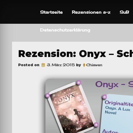
Skip
to
Startseite
Rezensionen a-z
SuB
content
Datenschutzerklärung
Rezension: Onyx – S
Posted on
3. März 2015
by
Chiawen