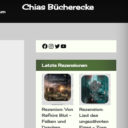
Chias Bücherecke
sum
Facebook
Instagram
Twitter
YouTube
Letzte Rezensionen
Rezenion: Von
Rezension:
Rafnirs Blut –
Lied des
Falken und
ungezähmten
Drachen
Eises – Zorn