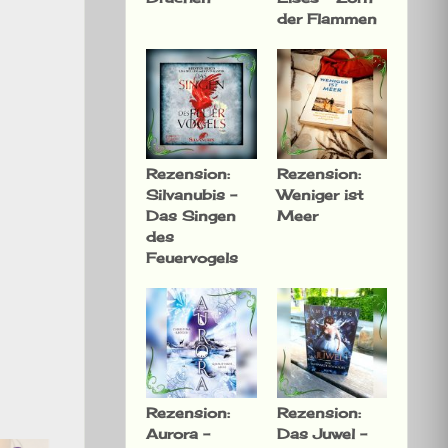
der Flammen
Rezension:
Rezension:
Silvanubis –
Weniger ist
Das Singen
Meer
des
Feuervogels
Rezension:
Rezension:
Aurora –
Das Juwel –