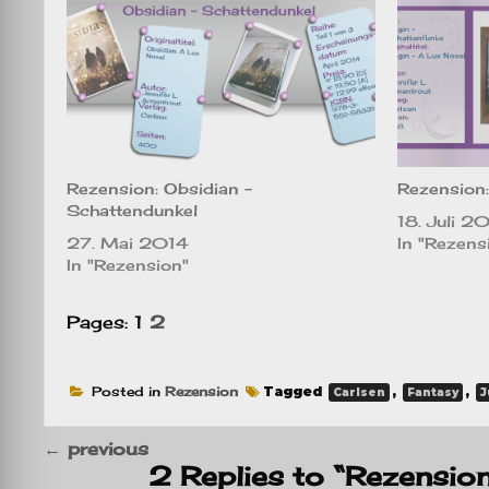
Rezension: Obsidian –
Rezension:
Schattendunkel
18. Juli 2
27. Mai 2014
In "Rezens
In "Rezension"
Pages:
1
2
Posted in
Rezension
Tagged
,
,
Carlsen
Fantasy
J
←
previous
2 Replies to “Rezensio