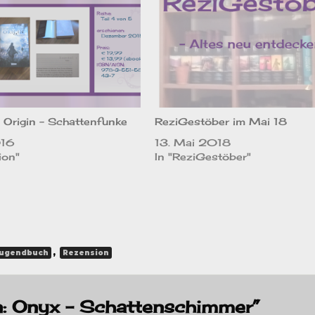
 Origin – Schattenfunke
ReziGestöber im Mai 18
016
13. Mai 2018
ion"
In "ReziGestöber"
,
ugendbuch
Rezension
n: Onyx – Schattenschimmer”