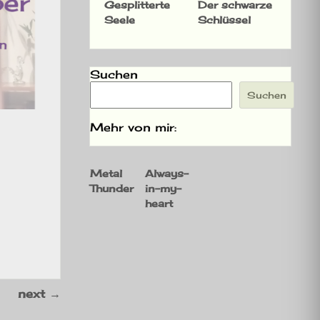
Gesplitterte
Der schwarze
Seele
Schlüssel
Suchen
Suchen
Mehr von mir:
Metal
Always-
Thunder
in-my-
heart
next
→