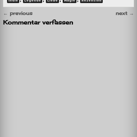
,
,
,
,
Indie
Legende
Liebe
Magie
Rezension
←
previous
next
→
Kommentar verfassen