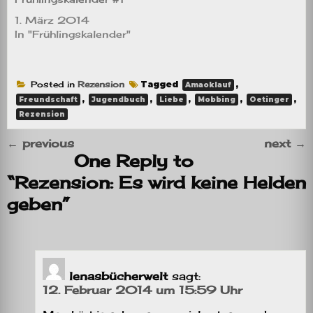
1. März 2014
In "Frühlingskalender"
Posted in
Rezension
Tagged
,
Amaoklauf
,
,
,
,
,
Freundschaft
Jugendbuch
Liebe
Mobbing
Oetinger
Rezension
←
previous
next
→
One Reply to
“Rezension: Es wird keine Helden
geben”
lenasbücherwelt
sagt:
12. Februar 2014 um 15:59 Uhr