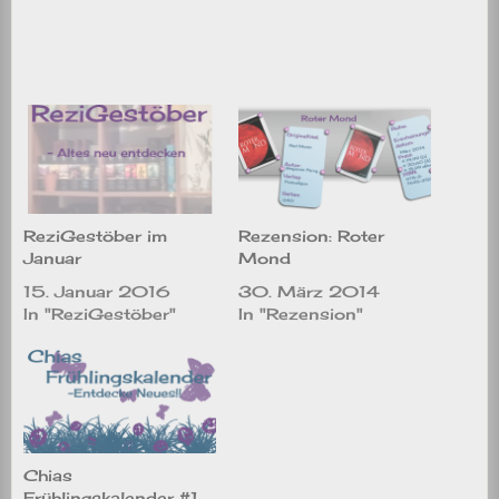
ReziGestöber im
Rezension: Roter
Januar
Mond
15. Januar 2016
30. März 2014
In "ReziGestöber"
In "Rezension"
Chias
Frühlingskalender #1