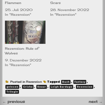
Flammen
Scars
25. Juli 2020
28. November 2022
In "Rezension"
In "Rezension"
Rezension: Rule of
Wolves
9. Dezember 2022
In "Rezension"
Posted in
Rezension
Tagged
,
,
Buch
Fantasy
,
,
,
,
,
gelesen
Grisha
Knaur
Leigh Bardugo
Rezension
Trilogie
←
previous
next
→