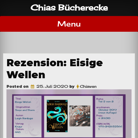
Skip
Chias Bücherecke
to
content
Menu
Rezension: Eisige
Wellen
Posted on
25. Juli 2020
by
Chiawen