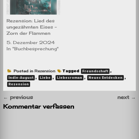
Rezension: Lied des
ungezähmten Eises –
Zorn der Flammen
5. Dezember 2024
In "Buchbesprechung"
Posted in
Rezension
Tagged
,
Freundschaft
,
,
,
,
Indie-August
Liebe
Liebesroman
Neues Entdecken
Rezension
←
previous
next
→
Kommentar verfassen