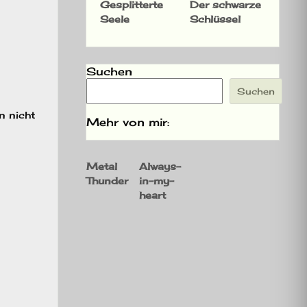
Gesplitterte
Der schwarze
Seele
Schlüssel
Suchen
Suchen
n nicht
Mehr von mir:
Metal
Always-
Thunder
in-my-
heart