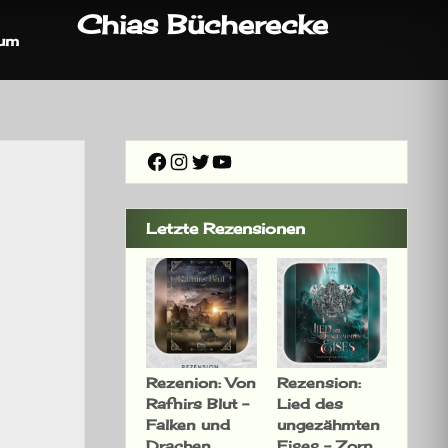
Chias Bücherecke
sum
Facebook
Instagram
Twitter
YouTube
Letzte Rezensionen
Rezenion: Von
Rezension:
Rafnirs Blut –
Lied des
Falken und
ungezähmten
Drachen
Eises – Zorn