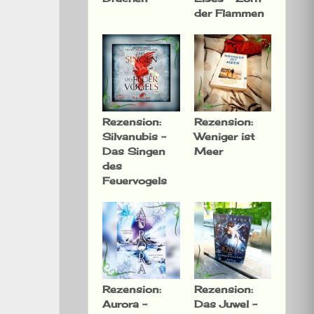
der Flammen
Rezension:
Rezension:
Silvanubis –
Weniger ist
Das Singen
Meer
des
Feuervogels
Rezension:
Rezension:
Aurora –
Das Juwel –