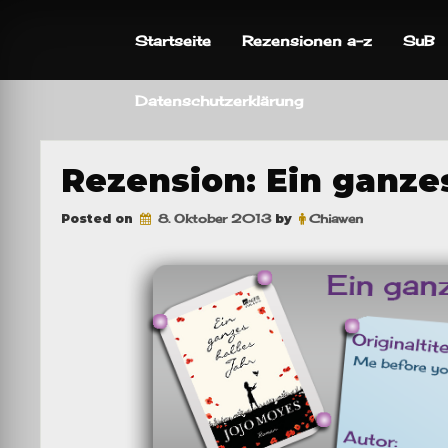
Skip
to
Startseite
Rezensionen a-z
SuB
content
Datenschutzerklärung
Rezension: Ein ganze
Posted on
8. Oktober 2013
by
Chiawen