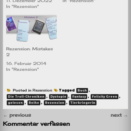
11. Dezember 2022
In "Rezension"
In "Rezension"
Rezension: Mistakes
2
16. Februar 2014
In "Rezension"
Posted in
Rezension
Tagged
,
Buch
,
,
,
,
Die Troll-Chroniken
Dystopie
Fantasy
Felicity Green
,
,
,
gelesen
Reihe
Rezension
Tierkriegerin
←
previous
next
→
Kommentar verfassen