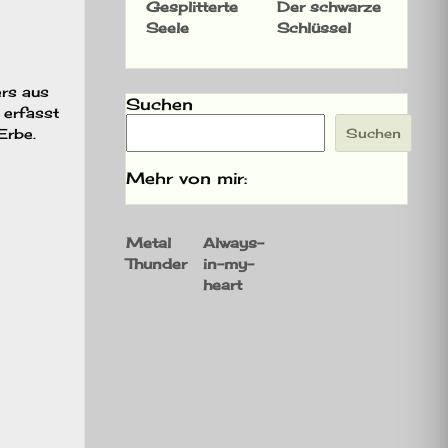
Gesplitterte
Der schwarze
Seele
Schlüssel
rs aus
Suchen
 erfasst
Erbe.
Suchen
Mehr von mir:
Metal
Always-
Thunder
in-my-
heart