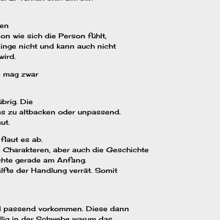
den
n wie sich die Person fühlt,
inge nicht und kann auch nicht
ird.
s mag zwar
brig. Die
s zu altbacken oder unpassend.
ut.
flaut es ab.
 Charakteren, aber auch die Geschichte
ichte gerade am Anfang.
fte der Handlung verrät. Somit
nd passend vorkommen. Diese dann
llig in der Schwebe warum das