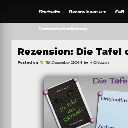
Skip
to
Startseite
Rezensionen a-z
SuB
content
Datenschutzerklärung
Rezension: Die Tafel 
Posted on
18. Dezember 2014
by
Chiawen