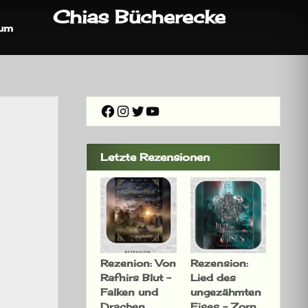
Chias Bücherecke
sum
Facebook
Instagram
Twitter
YouTube
Letzte Rezensionen
Rezenion: Von
Rezension:
Rafnirs Blut –
Lied des
Falken und
ungezähmten
Drachen
Eises – Zorn