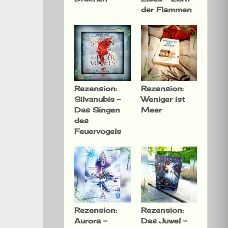
der Flammen
Rezension:
Rezension:
Silvanubis –
Weniger ist
Das Singen
Meer
des
Feuervogels
Rezension:
Rezension:
Aurora –
Das Juwel –