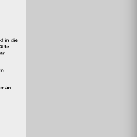
d in die
llte
ar
em
er an
e