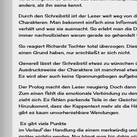
anders, als ihn seine kennt.
Durch den Schreibstil ist der Leser weit weg von 
Charakteren. Man bekommt einfach eine Informatio
verhält und was sie ausmacht. So erlebt man die D
immer nachvollziehen warum gerade so gehandelt w
So reagiert Richards Tochter total überzogen. Die
einen Grund haben, nur erschließt er sich nicht.
Generell lässt der Schreibstil etwas zu wünschen ü
Ausdrucksweise der Charaktere ist manchmal etwa
Es wird aber auch keine Spannungsbogen aufgeba
Der Prolog macht den Leser neugierig. Doch dann 
Zum einen fehlt die emotionale Verbindung zu den
zieht sich. Es fehlen packende Teile in der Gesch
Hinzukommt, dass der Kappentext mehr als die Häl
gibt es kaum unvorhersehbare Wendungen.
Es gibt viele Punkte
im Verlauf der Handlung die einem merkwürdig u
später wichtig werden. Nur hängt man bis dahin vö