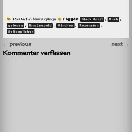
Posted in
Neuzugänge
Tagged
,
,
Black Heart
Buch
,
,
,
,
gelesen
Kim Leopold
Märchen
Rezension
Selfpuplisher
←
previous
next
→
Kommentar verfassen