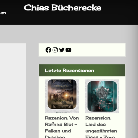
Chias Bücherecke
sum
Facebook
Instagram
Twitter
YouTube
Letzte Rezensionen
Rezenion: Von
Rezension:
Rafnirs Blut –
Lied des
Falken und
ungezähmten
Drachen
Eises – Zorn