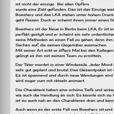
ist nicht der einzige.
Bei allen Opfern
wurde eine Zahl gefunden. Das ist das Einzige was
Boesherz und das LKA stehen unter hohem Druck u
geht fassen. Doch er scheint ihnen immer einen Sc
Boesherz ist der Neue in Berlin beim LKA. Er ist 
perfekt gestylt und er scheint ein sehr ordentlich
seine Methoden an einen Fall zu gehen, denn ihm 
Sachen auf, die seinen Gegenüber ausmachen.
Mit seiner Art eckt er öfters Mal bei den Kollege
gelingt es ihm mit seinem Team zu ermitteln.
Der Täter mordet in einer Windeseile. Jeder Mord 
sehr gut geplant und brutal. Das Gesamtpaket ist 
Es ist spannend und durch neue Wendungen wird d
wird sogar zum mit rätseln animiert.
Die Charaktere haben eine schöne Tiefe und wirken
wie auch die Handlung an sich. Es könnte sich so 
ist so auch nah an den Charakteren dran und kann
Auch wenn es der erste Fall von Boesherz ist und