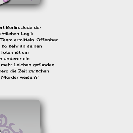
t Berlin. Jede der
chtlichen Logik
 Team ermitteln. Offenbar
r so sehr an seinen
 Toten ist ein
in anderer ein
r mehr Leichen gefunden
herz die Zeit zwischen
m Mörder weisen?