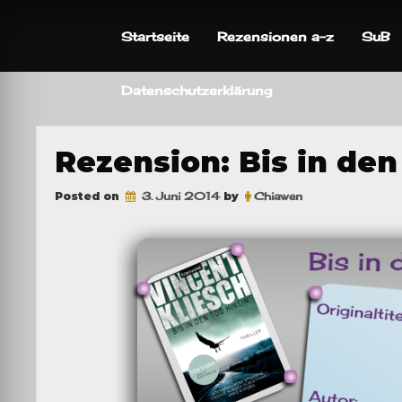
Skip
to
Startseite
Rezensionen a-z
SuB
content
Datenschutzerklärung
Rezension: Bis in den
Posted on
3. Juni 2014
by
Chiawen