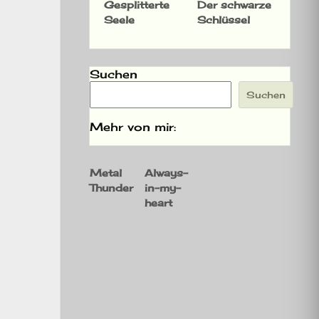
Gesplitterte
Der schwarze
Seele
Schlüssel
Suchen
Suchen
Mehr von mir:
Metal
Always-
Thunder
in-my-
heart