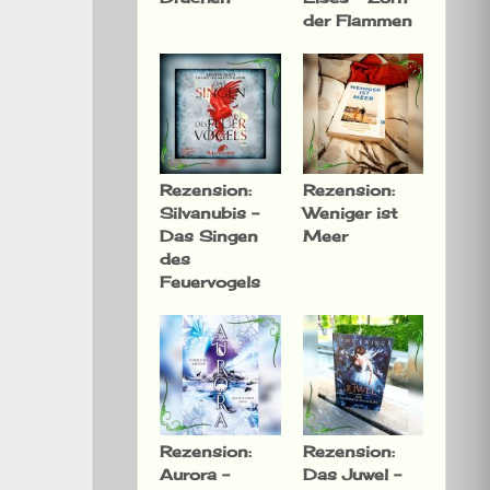
der Flammen
Rezension:
Rezension:
Silvanubis –
Weniger ist
Das Singen
Meer
des
Feuervogels
Rezension:
Rezension:
Aurora –
Das Juwel –