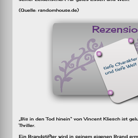
(Quelle: randomhouse.de)
„Bis in den Tod hinein“ von Vincent Kliesch ist ge
Thriller.
Ein Brandstifter wird in seinem eigenen Brand erm