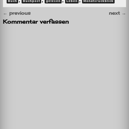
,
,
,
,
Buch
Buchpost
gelesen
Leben
Monatsrückblick
←
previous
next
→
Kommentar verfassen