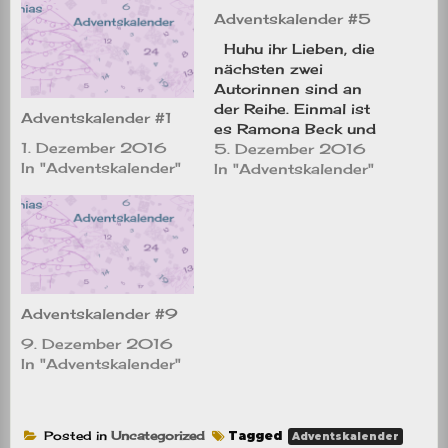
Adventskalender #5
Huhu ihr Lieben, die
nächsten zwei
Autorinnen sind an
der Reihe. Einmal ist
Adventskalender #1
es Ramona Beck und
1. Dezember 2016
zum andern Jenny.
5. Dezember 2016
In "Adventskalender"
Fangen wir mit
In "Adventskalender"
Ramona an. Sie wurde
1979 in
Friedrichshafen
geboren und wohnt
noch heute am
Bodensee. Auch bei
ihr drückte sich ihre
Adventskalender #9
Geschichte langsam
9. Dezember 2016
durch und sie fing…
In "Adventskalender"
Posted in
Uncategorized
Tagged
Adventskalender