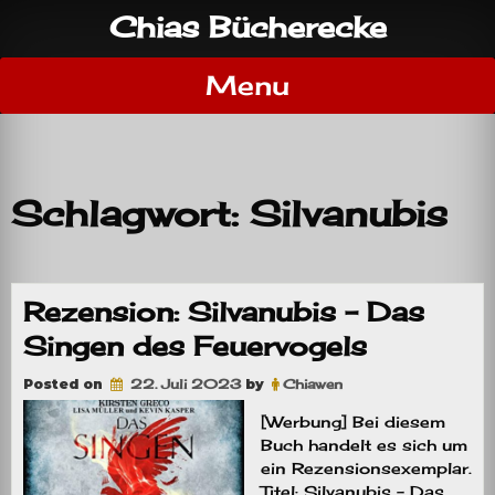
Skip
Chias Bücherecke
to
content
Menu
Schlagwort:
Silvanubis
Rezension: Silvanubis – Das
Singen des Feuervogels
Posted on
22. Juli 2023
by
Chiawen
[Werbung] Bei diesem
Buch handelt es sich um
ein Rezensionsexemplar.
Titel: Silvanubis – Das