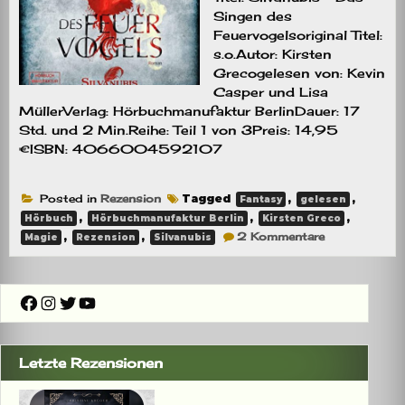
Singen des
Feuervogelsoriginal Titel:
s.o.Autor: Kirsten
Grecogelesen von: Kevin
Casper und Lisa
MüllerVerlag: Hörbuchmanufaktur BerlinDauer: 17
Std. und 2 Min.Reihe: Teil 1 von 3Preis: 14,95
€ISBN: 4066004592107
Posted in
Rezension
Tagged
,
,
Fantasy
gelesen
,
,
,
Hörbuch
Hörbuchmanufaktur Berlin
Kirsten Greco
zu
,
,
2 Kommentare
Magie
Rezension
Silvanubis
Rezension:
Silvanubis
–
Das
Facebook
Instagram
Twitter
YouTube
Singen
des
Feuervogels
Letzte Rezensionen