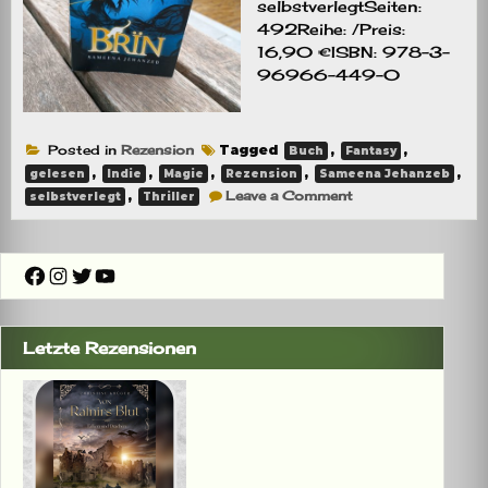
selbstverlegtSeiten:
492Reihe: /Preis:
16,90 €ISBN: 978-3-
96966-449-0
Posted in
Rezension
Tagged
,
,
Buch
Fantasy
,
,
,
,
,
gelesen
Indie
Magie
Rezension
Sameena Jehanzeb
on
,
Leave a Comment
selbstverlegt
Thriller
Rezension:
Brïn
Facebook
Instagram
Twitter
YouTube
Letzte Rezensionen