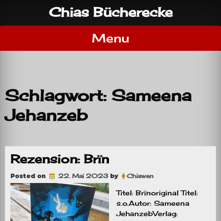
Skip
Chias Bücherecke
to
content
Menu
Schlagwort:
Sameena
Jehanzeb
Rezension: Brïn
Posted on
22. Mai 2023
by
Chiawen
Titel: Brïnoriginal Titel:
s.o.Autor: Sameena
JehanzebVerlag: