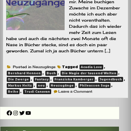
mir. Meine buchigen
Zuwachs im Dezember
möchte ich euch aber
nicht vorenthalten.
Dadurch das ich wieder
mehr Zeit zum Lesen
habe und auch die nächsten zwei Monate oft die
Nase in Bücher stecke, sind es doch ein paar
geworden. Zumal ich ja auch Bücher unterm […]
Posted in
Neuzugänge
Tagged
,
Acadia Love
,
,
,
Bernhard Hennen
Buch
Die Magie der tausend Welten
,
,
,
,
Die Zwerge
Fantasy
Franziska Kamberger
Jugendbuch
,
,
,
,
Markus Heitz
neu
Neuzugänge
Phileasson Saga
on
,
Leave a Comment
Reihe
Trudi Canavan
Neuzugänge
im
Dezember
22
Facebook
Instagram
Twitter
YouTube