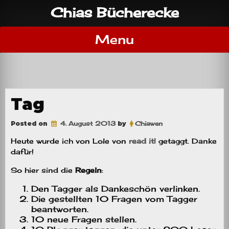
Skip
Chias Bücherecke
to
content
Menu
Tag
Posted on
4. August 2013
by
Chiawen
Heute wurde ich von Lole von
read it!
getaggt. Danke
dafür!
So hier sind die
Regeln
:
Den Tagger als Dankeschön verlinken.
Die gestellten 10 Fragen vom Tagger
beantworten.
10 neue Fragen stellen.