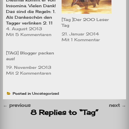
Insomina. Vielen Dank!
Das sind die Regeln: 1.
Als Dankeschön den
[Tag ]Der 200 Leser
Tagger verlinken 2. 11
Tag
Fragen vom Tagger
4. August 2013
21. Januar 2014
beantworten 3. 11
Mit 5 Kommentaren
Mit 1 Kommentar
neue Fragen
ausdenken 4. 10
Blogger taggen, die
[TAG] Blogger packen
unter 200 Follower
aus!
haben und es ihnen
19. November 2013
mitteilen Hier sind ihre
Mit 2 Kommentaren
Fragen: 1. Wie & wann…
Posted in
Uncategorized
←
previous
next
→
8 Replies to “Tag”