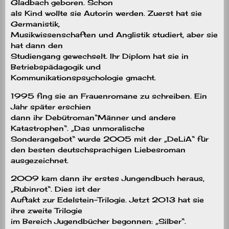
Gladbach geboren. Schon
als Kind wollte sie Autorin werden. Zuerst hat sie
Germanistik,
Musikwissenschaften und Anglistik studiert, aber sie
hat dann den
Studiengang gewechselt. Ihr Diplom hat sie in
Betriebspädagogik und
Kommunikationspsychologie gmacht.
1995 fing sie an Frauenromane zu schreiben. Ein
Jahr später erschien
dann ihr Debütroman“Männer und andere
Katastrophen“. „Das unmoralische
Sonderangebot“ wurde 2005 mit der „
DeLiA
“ für
den besten deutschsprachigen Liebesroman
ausgezeichnet.
2009 kam dann ihr erstes Jungendbuch heraus,
„Rubinrot“. Dies ist der
Auftakt zur Edelstein-Trilogie. Jetzt 2013 hat sie
ihre zweite Trilogie
im Bereich Jugendbücher begonnen: „Silber“.