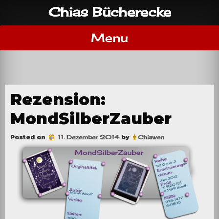
Skip
Chias Bücherecke
to
content
Menu
Rezension:
MondSilberZauber
Posted on
11. Dezember 2014
by
Chiawen