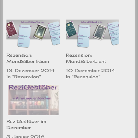
Rezension:
Rezension:
MondSilberTraum
MondSilberLicht
13. Dezember 2014
10. Dezember 2014
In "Rezension"
In "Rezension"
ReziGestöber im
Dezember
3. Januar 2016