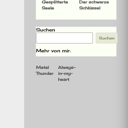
Gesplitterte
Der schwarze
Seele
Schlüssel
Suchen
Suchen
Mehr von mir:
Metal
Always-
Thunder
in-my-
heart