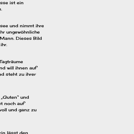
sse ist ein
.
asee und nimmt ihre
ihr ungewöhnliche
 Mann. Dieses Bild
ihr.
e Tagträume
nd will ihnen auf
d steht zu ihrer
ie „Guten“ und
st noch auf
voll und ganz zu
rin lässt den