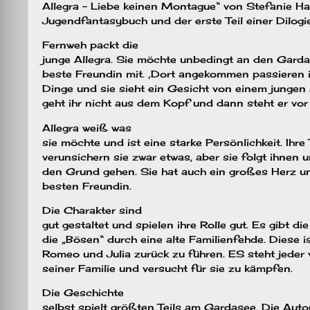
Allegra – Liebe keinen Montague“ von Stefanie Ha
Jugendfantasybuch und der erste Teil einer Dilogie
Fernweh packt die
junge Allegra. Sie möchte unbedingt an den Gard
beste Freundin mit. ‚Dort angekommen passieren 
Dinge und sie sieht ein Gesicht von einem jungen
geht ihr nicht aus dem Kopf und dann steht er vor 
Allegra weiß was
sie möchte und ist eine starke Persönlichkeit. Ihr
verunsichern sie zwar etwas, aber sie folgt ihnen u
den Grund gehen. Sie hat auch ein großes Herz un
besten Freundin.
Die Charakter sind
gut gestaltet und spielen ihre Rolle gut. Es gibt d
die „Bösen“ durch eine alte Familienfehde. Diese i
Romeo und Julia zurück zu führen. ES steht jeder 
seiner Familie und versucht für sie zu kämpfen.
Die Geschichte
selbst spielt größten Teils am Gardasee. Die Auto