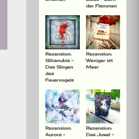
der Flammen
Rezension:
Rezension:
Silvanubis –
Weniger ist
Das Singen
Meer
des
Feuervogels
Rezension:
Rezension:
Aurora –
Das Juwel –