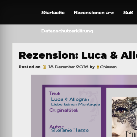
Skip
to
Startseite
Rezensionen a-z
SuB
content
Datenschutzerklärung
Rezension: Luca & Al
Posted on
18. Dezember 2016
by
Chiawen