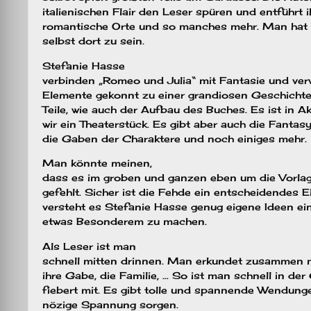
italienischen Flair den Leser spüren und entführt 
romantische Orte und so manches mehr. Man hat 
selbst dort zu sein.
Stefanie Hasse
verbinden „Romeo und Julia“ mit Fantasie und ver
Elemente gekonnt zu einer grandiosen Geschichte.
Teile, wie auch der Aufbau des Buches. Es ist in Ak
wir ein Theaterstück. Es gibt aber auch die Fantasy
die Gaben der Charaktere und noch einiges mehr.
Man könnte meinen,
dass es im groben und ganzen eben um die Vorlag
gefehlt. Sicher ist die Fehde ein entscheidendes 
versteht es Stefanie Hasse genug eigene Ideen ei
etwas Besonderem zu machen.
Als Leser ist man
schnell mitten drinnen. Man erkundet zusammen mit
ihre Gabe, die Familie, … So ist man schnell in de
fiebert mit. Es gibt tolle und spannende Wendungen
nözige Spannung sorgen.