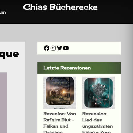
Chias Bücherecke
sum
Facebook
Instagram
Twitter
YouTube
tque
Letzte Rezensionen
Rezenion: Von
Rezension:
Rafnirs Blut –
Lied des
Falken und
ungezähmten
Drachen
Eises – Zorn