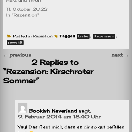
Herz und Thron
11. Oktober 2022
In "Rezension"
Posted in
Rezension
Tagged
,
,
Liebe
Rezension
rowohlt
←
previous
next
→
2 Replies to
“Rezension: Kirschroter
Sommer”
Bookish Neverland
sagt:
9. Februar 2014 um 18:40 Uhr
Yay! Das freut mich, dass es dir so gut gefallen