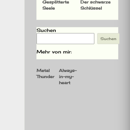
Gesplitterte
Der schwarze
Seele
Schlüssel
Suchen
Suchen
Mehr von mir:
Metal
Always-
Thunder
in-my-
heart