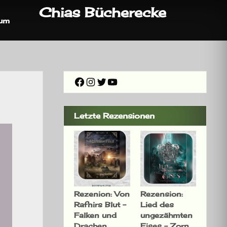
Chias Bücherecke
sum
Facebook
Instagram
Twitter
YouTube
Letzte Rezensionen
Rezenion: Von
Rezension:
Rafnirs Blut –
Lied des
Falken und
ungezähmten
Drachen
Eises – Zorn