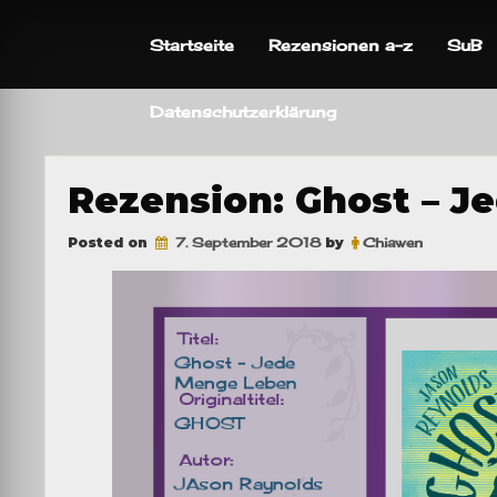
Skip
to
Startseite
Rezensionen a-z
SuB
content
Datenschutzerklärung
Rezension: Ghost – 
Posted on
7. September 2018
by
Chiawen