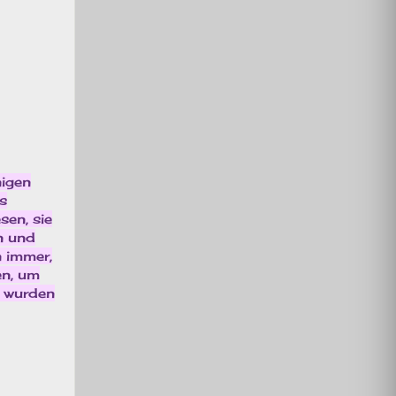
nigen
s
sen, sie
n und
n immer,
en, um
r wurden