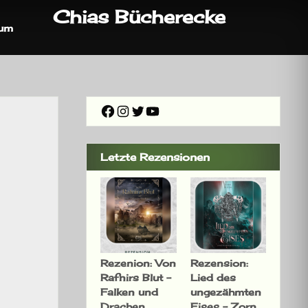
Chias Bücherecke
sum
Facebook
Instagram
Twitter
YouTube
Letzte Rezensionen
Rezenion: Von
Rezension:
Rafnirs Blut –
Lied des
Falken und
ungezähmten
Drachen
Eises – Zorn