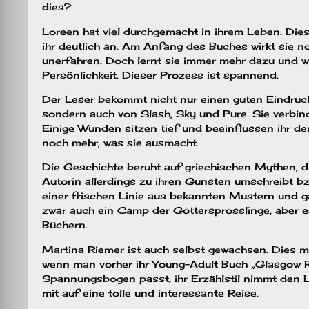
dies?
Loreen hat viel durchgemacht in ihrem Leben. Die
ihr deutlich an. Am Anfang des Buches wirkt sie 
unerfahren. Doch lernt sie immer mehr dazu und wi
Persönlichkeit. Dieser Prozess ist spannend.
Der Leser bekommt nicht nur einen guten Eindruc
sondern auch von Slash, Sky und Pure. Sie verbind
Einige Wunden sitzen tief und beeinflussen ihr de
noch mehr, was sie ausmacht.
Die Geschichte beruht auf griechischen Mythen, d
Autorin allerdings zu ihren Gunsten umschreibt bzw
einer frischen Linie aus bekannten Mustern und 
zwar auch ein Camp der Göttersprösslinge, aber es
Büchern.
Martina Riemer ist auch selbst gewachsen. Dies m
wenn man vorher ihr Young-Adult Buch „Glasgow R
Spannungsbogen passt, ihr Erzählstil nimmt den L
mit auf eine tolle und interessante Reise.