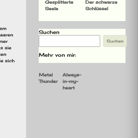
Gesplitterte
Der schwarze
Seele
Schlüssel
rem
Suchen
Haaren
mmer
Suchen
s sie
ten
Mehr von mir:
ie sich
Metal
Always-
Thunder
in-my-
heart