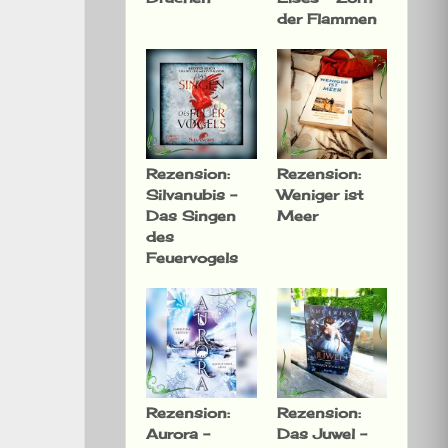
der Flammen
Rezension:
Rezension:
Silvanubis –
Weniger ist
Das Singen
Meer
des
Feuervogels
Rezension:
Rezension:
Aurora –
Das Juwel –