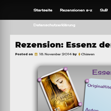
Skip
to
Startseite
Rezensionen a-z
SuB
content
Datenschutzerklärung
Rezension: Essenz der
Posted on
18. November 2014
by
Chiawen