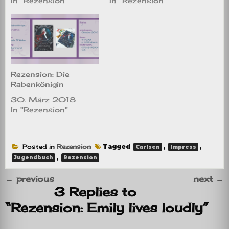
In "Rezension"
In "Rezension"
Rezension: Die
Rabenkönigin
30. März 2018
In "Rezension"
Posted in
Rezension
Tagged
,
,
Carlsen
Impress
,
Jugendbuch
Rezension
←
previous
next
→
3 Replies to
“Rezension: Emily lives loudly”