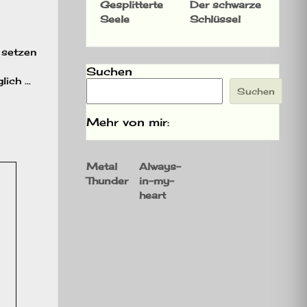
Gesplitterte
Der schwarze
Seele
Schlüssel
 setzen
Suchen
lich …
Suchen
Mehr von mir:
Metal
Always-
Thunder
in-my-
heart