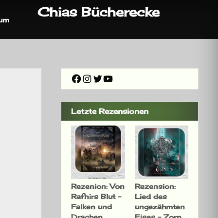
Chias Bücherecke
sum
Facebook
Instagram
Twitter
YouTube
Letzte Rezensionen
Rezenion: Von
Rezension:
Rafnirs Blut –
Lied des
Falken und
ungezähmten
Drachen
Eises – Zorn