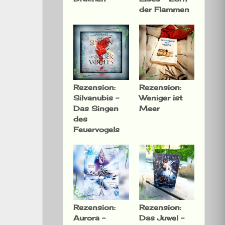
der Flammen
Rezension:
Rezension:
Silvanubis –
Weniger ist
Das Singen
Meer
des
Feuervogels
Rezension:
Rezension:
Aurora –
Das Juwel –