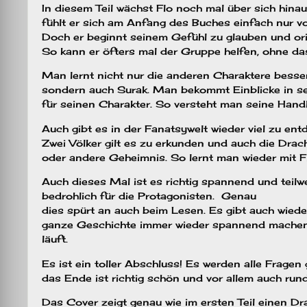
In diesem Teil wächst Flo noch mal über sich hinau
fühlt er sich am Anfang des Buches einfach nur vo
Doch er beginnt seinem Gefühl zu glauben und ori
So kann er öfters mal der Gruppe helfen, ohne das
Man lernt nicht nur die anderen Charaktere besse
sondern auch Surak. Man bekommt Einblicke in se
für seinen Charakter. So versteht man seine Hand
Auch gibt es in der Fanatsywelt wieder viel zu ent
Zwei Völker gilt es zu erkunden und auch die Drac
oder andere Geheimnis. So lernt man wieder mit F
Auch dieses Mal ist es richtig spannend und teilw
bedrohlich für die Protagonisten. Genau
dies spürt an auch beim Lesen. Es gibt auch wied
ganze Geschichte immer wieder spannend machen, 
läuft.
Es ist ein toller Abschluss! Es werden alle Fragen 
das Ende ist richtig schön und vor allem auch rund
Das Cover zeigt genau wie im ersten Teil einen D