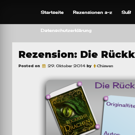
Skip
to
Startseite
Rezensionen a-z
SuB
content
Datenschutzerklärung
Rezension: Die Rückk
Posted on
29. Oktober 2014
by
Chiawen