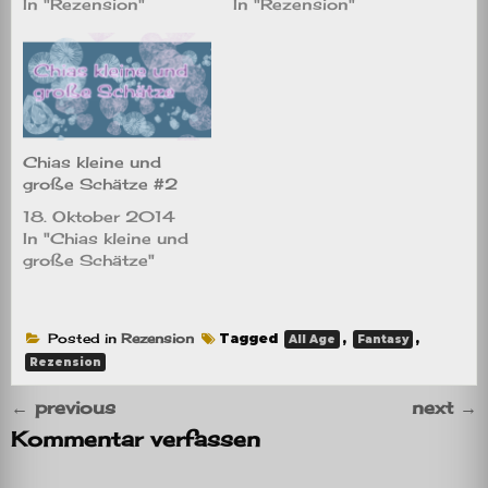
In "Rezension"
In "Rezension"
Chias kleine und
große Schätze #2
18. Oktober 2014
In "Chias kleine und
große Schätze"
Posted in
Rezension
Tagged
,
,
All Age
Fantasy
Rezension
←
previous
next
→
Kommentar verfassen