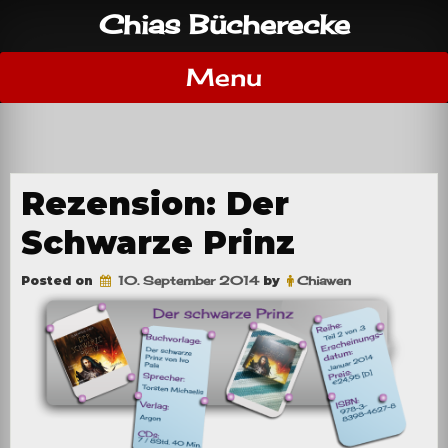
Skip
Chias Bücherecke
to
content
Menu
Rezension: Der
Schwarze Prinz
Posted on
10. September 2014
by
Chiawen