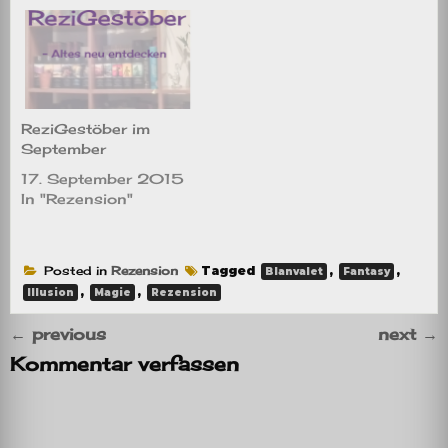
ReziGestöber im
September
17. September 2015
In "Rezension"
Posted in
Rezension
Tagged
,
,
Blanvalet
Fantasy
,
,
Illusion
Magie
Rezension
←
previous
next
→
Kommentar verfassen